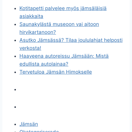
Kotitapetti palvelee myös jämsäläisiä
asiakkaita
Saunakylästä museoon vai aitoon
hirvikartanoon?
Asutko Jämsässä? Tilaa joululahjat helposti
verkosta!
Haaveena autoreissu Jämsään: Mistä
edullista autolainaa?
Tervetuloa Jämsän Himokselle
Jämsän
Okategoriserade