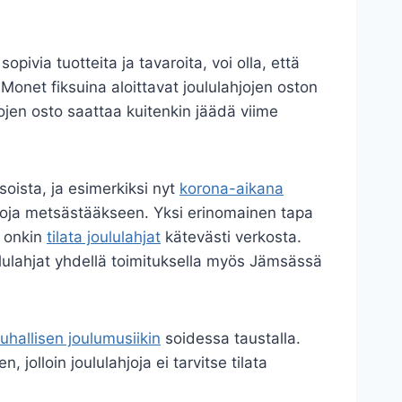
pivia tuotteita ja tavaroita, voi olla, että
. Monet fiksuina aloittavat joululahjojen oston
ojen osto saattaa kuitenkin jäädä viime
soista, ja esimerkiksi nyt
korona-aikana
hjoja metsästääkseen. Yksi erinomainen tapa
e onkin
tilata joululahjat
kätevästi verkosta.
ululahjat yhdellä toimituksella myös Jämsässä
uhallisen joulumusiikin
soidessa taustalla.
jolloin joululahjoja ei tarvitse tilata