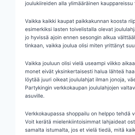
joulukiireiden alla ylimääräinen kauppareissu 
Vaikka kaikki kaupat paikkakunnan koosta riippu
esimerkiksi lasten toivelistalla olevat joulula
jo hyvissä ajoin ennen sesongin alkua välttää
tinkaan, vaikka joulua olisi miten yrittänyt su
Vaikka jouluun olisi vielä useampi viikko aikaa
monet eivät yksinkertaisesti halua lähteä ha
löytää juuri oikeat joululahjat ilman jonoja, v
Partykingin verkkokaupan joululahjojen valtav
asuville.
Verkkokaupassa shoppailu on helppo tehdä vai
Voit kerätä mielenkiintoisimmat lahjaideat ost
samalta istumalta, jos et vielä tiedä, mitä kai