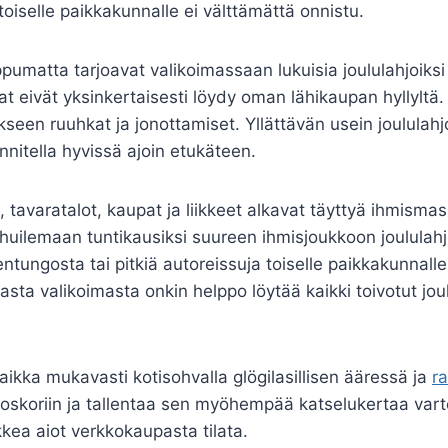
toiselle paikkakunnalle ei välttämättä onnistu.
matta tarjoavat valikoimassaan lukuisia joululahjoiksi so
hjat eivät yksinkertaisesti löydy oman lähikaupan hyllyltä
kseen ruuhkat ja jonottamiset. Yllättävän usein joululahj
unnitella hyvissä ajoin etukäteen.
, tavaratalot, kaupat ja liikkeet alkavat täyttyä ihmismas
ahuilemaan tuntikausiksi suureen ihmisjoukkoon joulula
äentungosta tai pitkiä autoreissuja toiselle paikkakunnall
asta valikoimasta onkin helppo löytää kaikki toivotut jo
kka mukavasti kotisohvalla glögilasillisen ääressä ja
ra
oskoriin ja tallentaa sen myöhempää katselukertaa varten, 
kkea aiot verkkokaupasta tilata.