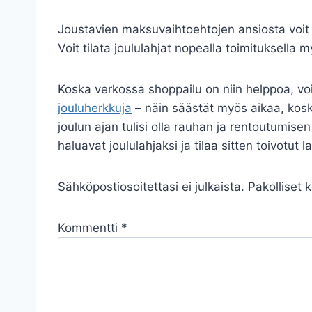
Joustavien maksuvaihtoehtojen ansiosta voit va
Voit tilata joululahjat nopealla toimituksella 
Koska verkossa shoppailu on niin helppoa, voit
jouluherkkuja
– näin säästät myös aikaa, kosk
joulun ajan tulisi olla rauhan ja rentoutumisen
haluavat joululahjaksi ja tilaa sitten toivotut
Sähköpostiosoitettasi ei julkaista.
Pakolliset 
Kommentti
*