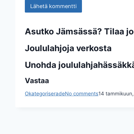
Asutko Jämsässä? Tilaa jou
Joululahjoja verkosta
Unohda joululahjahässäkkä
Vastaa
Okategoriserade
No comments
14 tammikuun,