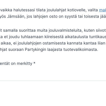
ikka halutessasi tilata joululahjat kotiovelle, valita
mak
myös Jämsään, jos lahjojen osto on syystä tai toisesta jä
 samalla suorittaa muita jouluvalmisteluita, kuten siivot
a et joudu tuhlaamaan kiireisestä aikataulusta tuntika
 aikaa, ei joululahjojen ostamisesta kannata kantaa liian 
 lahjat suoraan Partykingin laajasta tuotevalikoimasta.
kentät on merkitty
*