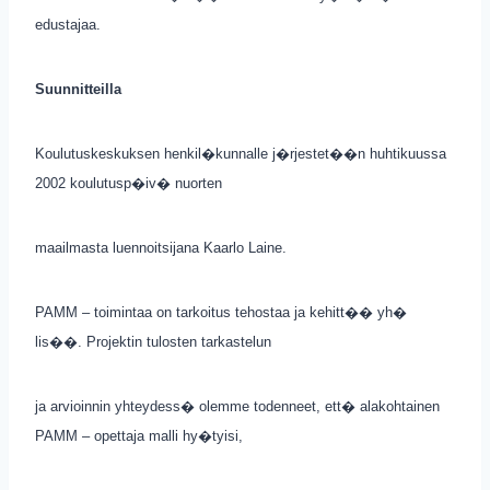
edustajaa.
Suunnitteilla
Koulutuskeskuksen henkil�kunnalle j�rjestet��n huhtikuussa
2002 koulutusp�iv� nuorten
maailmasta luennoitsijana Kaarlo Laine.
PAMM – toimintaa on tarkoitus tehostaa ja kehitt�� yh�
lis��. Projektin tulosten tarkastelun
ja arvioinnin yhteydess� olemme todenneet, ett� alakohtainen
PAMM – opettaja malli hy�tyisi,