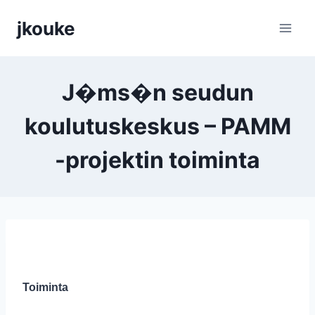
Siirry
jkouke
sisältöön
J�ms�n seudun
koulutuskeskus – PAMM
-projektin toiminta
Toiminta