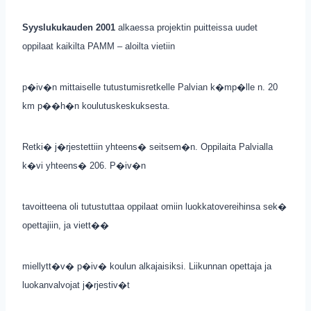
Syyslukukauden 2001
alkaessa projektin puitteissa uudet
oppilaat kaikilta PAMM – aloilta vietiin
p�iv�n mittaiselle tutustumisretkelle Palvian k�mp�lle n. 20
km p��h�n koulutuskeskuksesta.
Retki� j�rjestettiin yhteens� seitsem�n. Oppilaita Palvialla
k�vi yhteens� 206. P�iv�n
tavoitteena oli tutustuttaa oppilaat omiin luokkatovereihinsa sek�
opettajiin, ja viett��
miellytt�v� p�iv� koulun alkajaisiksi. Liikunnan opettaja ja
luokanvalvojat j�rjestiv�t