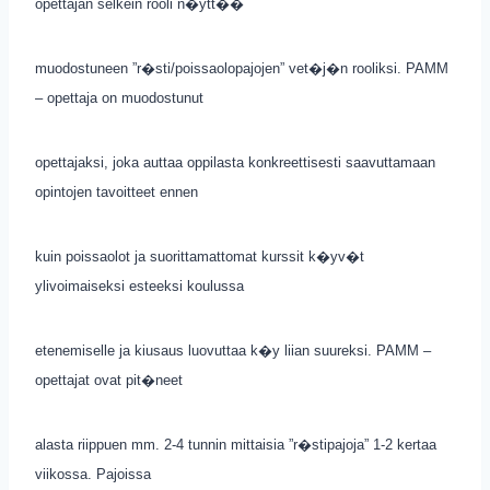
opettajan selkein rooli n�ytt��
muodostuneen ”r�sti/poissaolopajojen” vet�j�n rooliksi. PAMM
– opettaja on muodostunut
opettajaksi, joka auttaa oppilasta konkreettisesti saavuttamaan
opintojen tavoitteet ennen
kuin poissaolot ja suorittamattomat kurssit k�yv�t
ylivoimaiseksi esteeksi koulussa
etenemiselle ja kiusaus luovuttaa k�y liian suureksi. PAMM –
opettajat ovat pit�neet
alasta riippuen mm. 2-4 tunnin mittaisia ”r�stipajoja” 1-2 kertaa
viikossa. Pajoissa