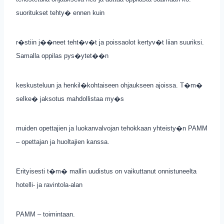
suoritukset tehty� ennen kuin
r�stiin j��neet teht�v�t ja poissaolot kertyv�t liian suuriksi.
Samalla oppilas pys�ytet��n
keskusteluun ja henkil�kohtaiseen ohjaukseen ajoissa. T�m�
selke� jaksotus mahdollistaa my�s
muiden opettajien ja luokanvalvojan tehokkaan yhteisty�n PAMM
– opettajan ja huoltajien kanssa.
Erityisesti t�m� mallin uudistus on vaikuttanut onnistuneelta
hotelli- ja ravintola-alan
PAMM – toimintaan.