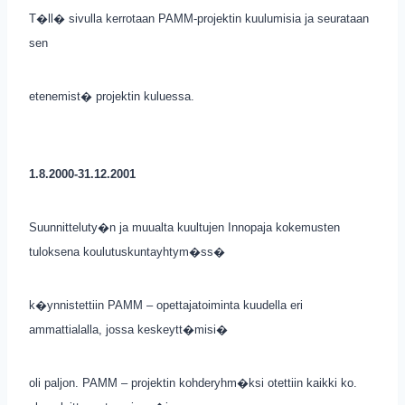
T�ll� sivulla kerrotaan PAMM-projektin kuulumisia ja seurataan
sen
etenemist� projektin kuluessa.
1.8.2000-31.12.2001
Suunnitteluty�n ja muualta kuultujen Innopaja kokemusten
tuloksena koulutuskuntayhtym�ss�
k�ynnistettiin PAMM – opettajatoiminta kuudella eri
ammattialalla, jossa keskeytt�misi�
oli paljon. PAMM – projektin kohderyhm�ksi otettiin kaikki ko.