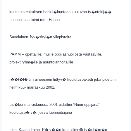
koulutuskeskuksen henkil�kuntaan kuuluvaa ty�ntekij��.
Luennoitsija toimi mm. Hannu
Savolainen Jyv�skyl�n yliopistolta.
PAMM – opettajille, muille oppilashuollosta vastaaville,
projektiryhm�lle ja asuntolanhoitajille
r��t�l�itiin aiheeseen liittyv� koulutuspaketti joka pidettiin
helmikuu- marraskuu 2001.
Lis�ksi marraskuussa 2001 pidettiin ”Nuori oppijana” –
koulutusp�iv�, jossa luennoitsijana
toimi Kaarlo Laine. P�iv��n kutsuttiin 45 ty�el�m�n