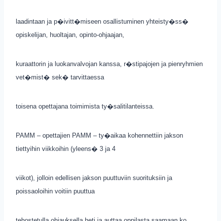
laadintaan ja p�ivitt�miseen osallistuminen yhteisty�ss�
opiskelijan, huoltajan, opinto-ohjaajan,
kuraattorin ja luokanvalvojan kanssa, r�stipajojen ja pienryhmien
vet�mist� sek� tarvittaessa
toisena opettajana toimimista ty�salitilanteissa.
PAMM – opettajien PAMM – ty�aikaa kohennettiin jakson
tiettyihin viikkoihin (yleens� 3 ja 4
viikot), jolloin edellisen jakson puuttuviin suorituksiin ja
poissaoloihin voitiin puuttua
tehostetulla ohjauksella heti ja auttaa oppilasta saamaan ko.