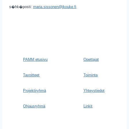
s�hk�posti:
maria.sissonen@jkouke.fi
PAMM etusivu
Opettajat
Tavoitteet
Toiminta
Projektiryhmä
Yhteystiedot
Ohjausryhmä
Linkit