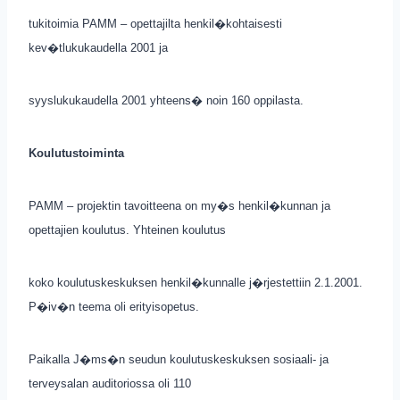
tukitoimia PAMM – opettajilta henkil�kohtaisesti
kev�tlukukaudella 2001 ja
syyslukukaudella 2001 yhteens� noin 160 oppilasta.
Koulutustoiminta
PAMM – projektin tavoitteena on my�s henkil�kunnan ja
opettajien koulutus. Yhteinen koulutus
koko koulutuskeskuksen henkil�kunnalle j�rjestettiin 2.1.2001.
P�iv�n teema oli erityisopetus.
Paikalla J�ms�n seudun koulutuskeskuksen sosiaali- ja
terveysalan auditoriossa oli 110