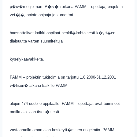
p�iv�n ohjelman. P�iv�n aikana PAMM – opettaja, projektin
vet�j�, opinto-ohjaaja ja kuraattori
haastattelivat kaikki oppilaat henkil�kohtaisesti k�ytt�en
tilaisuutta varten suunniteltuja
kyselykaavakkeita.
PAMM – projektin tukitoimia on tarjottu 1.8.2000-31.12.2001
v�lisen� aikana kaikille PAMM
alojen 474 uudelle oppilaalle. PAMM – opettajat ovat toimineet
omilla aloillaan itsen�isesti
vastaamalla oman alan keskeytt�misen ongelmiin. PAMM –