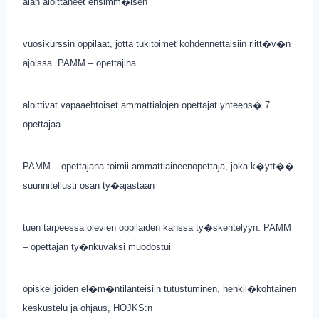
alan aloittaneet ensimm�isen
vuosikurssin oppilaat, jotta tukitoimet kohdennettaisiin riitt�v�n
ajoissa. PAMM – opettajina
aloittivat vapaaehtoiset ammattialojen opettajat yhteens� 7
opettajaa.
PAMM – opettajana toimii ammattiaineenopettaja, joka k�ytt��
suunnitellusti osan ty�ajastaan
tuen tarpeessa olevien oppilaiden kanssa ty�skentelyyn. PAMM
– opettajan ty�nkuvaksi muodostui
opiskelijoiden el�m�ntilanteisiin tutustuminen, henkil�kohtainen
keskustelu ja ohjaus, HOJKS:n