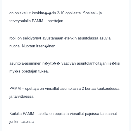
on opiskellut keskim��rin 2-10 oppilasta. Sosiaali- ja
terveysalalla PAMM – opettajan
rooli on selkiytynyt avustamaan etenkin asuntolassa asuvia
nuoria. Nuorten itsen�inen
asuntola-asuminen n�ytt�� vaativan asuntolanhoitajan lis�ksi
my�s opettajan tukea.
PAMM – opettaja on vieraillut asuntolassa 2 kertaa kuukaudessa
ja tarvittaessa.
Kaikilla PAMM – aloilla on oppilaita vieraillut pajoissa tai saanut
jonkin tasoisia