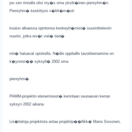
jos sen rinnalla olisi my�s oma yksitt�inen pienryhm�n.
Pienryhm� keskittyisi v�litt�m�sti
koulun alkaessa opintonsa keskeytt�mist� suunnitteleviin
nuoriin, jotka eiv�t viel� tied�
mit� haluavat opiskella. N�ille oppilaille tavoitteenamme on
k�ynnist�� syksyll� 2002 oma
pienryhm�.
PAMM-projektin etenemisest� kerrotaan seuraavan kerran
syksyn 2002 aikana.
Lis�tietoja projektista antaa projektip��llikk� Maria Sissonen,