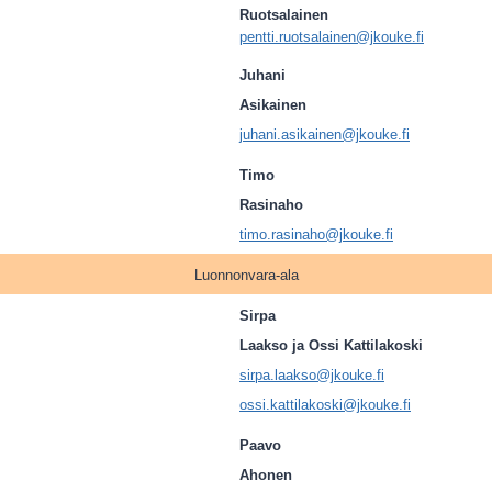
Ruotsalainen
pentti.ruotsalainen@jkouke.fi
Juhani
Asikainen
juhani.asikainen@jkouke.fi
Timo
Rasinaho
timo.rasinaho@jkouke.fi
Luonnonvara-ala
Sirpa
Laakso ja Ossi Kattilakoski
sirpa.laakso@jkouke.fi
ossi.kattilakoski@jkouke.fi
Paavo
Ahonen