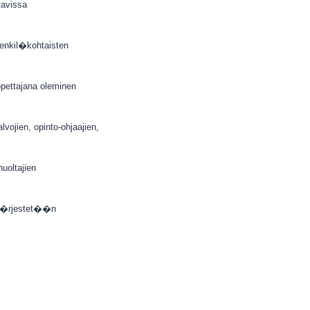
tavissa
henkil�kohtaisten
pettajana oleminen
ojien, opinto-ohjaajien,
uoltajien
 j�rjestet��n