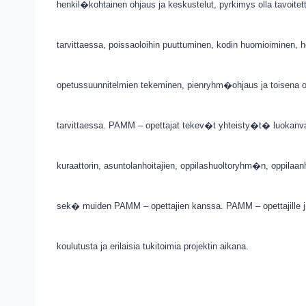
henkil�kohtainen ohjaus ja keskustelut, pyrkimys olla tavoitet
tarvittaessa, poissaoloihin puuttuminen, kodin huomioiminen, 
opetussuunnitelmien tekeminen, pienryhm�ohjaus ja toisena o
tarvittaessa. PAMM – opettajat tekev�t yhteisty�t� luokanvalv
kuraattorin, asuntolanhoitajien, oppilashuoltoryhm�n, oppilaanh
sek� muiden PAMM – opettajien kanssa. PAMM – opettajille
koulutusta ja erilaisia tukitoimia projektin aikana.