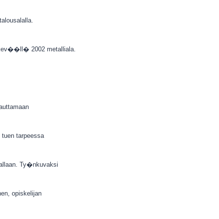
talousalalla.
 kev��ll� 2002 metalliala.
t auttamaan
 tuen tarpeessa
lallaan. Ty�nkuvaksi
en, opiskelijan