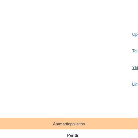
Ope
Toi
Yht
Lin
Ammattioppilaitos
Pentti