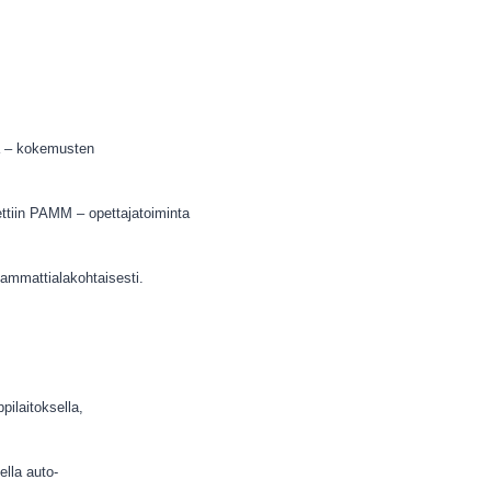
a – kokemusten
tiin PAMM – opettajatoiminta
ammattialakohtaisesti.
ilaitoksella,
ella auto-