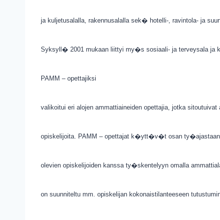
ja kuljetusalalla, rakennusalalla sek� hotelli-, ravintola- ja suur
Syksyll� 2001 mukaan liittyi my�s sosiaali- ja terveysala ja
PAMM – opettajiksi
valikoitui eri alojen ammattiaineiden opettajia, jotka sitoutuiva
opiskelijoita. PAMM – opettajat k�ytt�v�t osan ty�ajastaan
olevien opiskelijoiden kanssa ty�skentelyyn omalla ammattia
on suunniteltu mm. opiskelijan kokonaistilanteeseen tutustumin