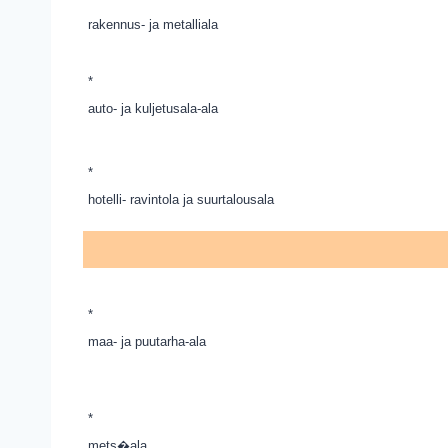
rakennus- ja metalliala
*
auto- ja kuljetusala-ala
*
hotelli- ravintola ja suurtalousala
*
maa- ja puutarha-ala
*
mets�ala