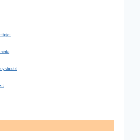
ttajat
minta
eystiedot
kit