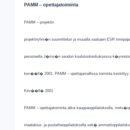
PAMM – opettajatoiminta
PAMM – projektin
projektiryhm�n suunnittelun ja muualla saatujen ESR Innopaj
perusteella J�ms�n seudun koulutuskeskuksessa k�ynnistet
kev��ll� 2001. PAMM – opettajamallissa toiminta keskittyy 
Kev��ll� 2001
PAMM – opettajatoiminta alkoi kauppaoppilaitoksella, mets�opp
maatalous- ja puutarhaoppilaitoksella sek� ammattioppilaitoks