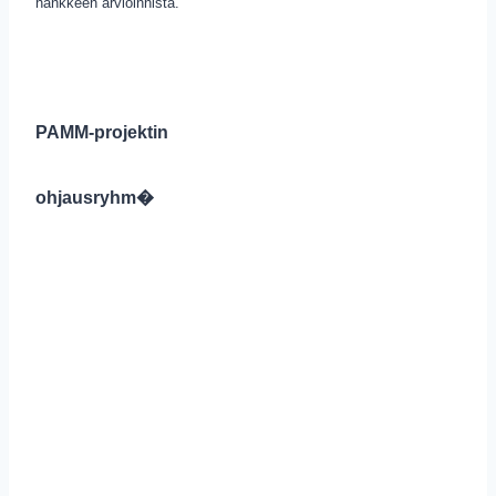
hankkeen arvioinnista.
PAMM-projektin
ohjausryhm�