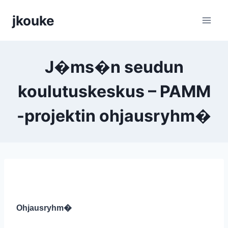
Siirry
jkouke
sisältöön
J�ms�n seudun
koulutuskeskus – PAMM
-projektin ohjausryhm�
Ohjausryhm�