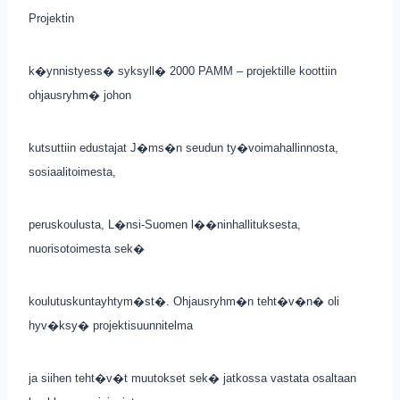
Projektin
k�ynnistyess� syksyll� 2000 PAMM – projektille koottiin
ohjausryhm� johon
kutsuttiin edustajat J�ms�n seudun ty�voimahallinnosta,
sosiaalitoimesta,
peruskoulusta, L�nsi-Suomen l��ninhallituksesta,
nuorisotoimesta sek�
koulutuskuntayhtym�st�. Ohjausryhm�n teht�v�n� oli
hyv�ksy� projektisuunnitelma
ja siihen teht�v�t muutokset sek� jatkossa vastata osaltaan