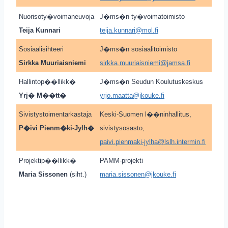
Nuorisoty�voimaneuvoja
J�ms�n ty�voimatoimisto
Teija Kunnari
teija.kunnari@mol.fi
Sosiaalisihteeri
J�ms�n sosiaalitoimisto
Sirkka Muuriaisniemi
sirkka.muuriaisniemi@jamsa.fi
Hallintop��llikk�
J�ms�n Seudun Koulutuskeskus
Yrj� M��tt�
yrjo.maatta@jkouke.fi
Sivistystoimentarkastaja
Keski-Suomen l��ninhallitus,
P�ivi Pienm�ki-Jylh�
sivistysosasto,
paivi.pienmaki-jylha@lslh.intermin.fi
Projektip��llikk�
PAMM-projekti
Maria Sissonen
(siht.)
maria.sissonen@jkouke.fi