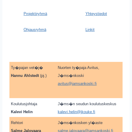
Projektiryhmä
Yhteystiedot
Ohjausryhmä
Linkit
Ty�pajan vet�j�
Nuorten ty�paja Avitus,
Hannu Ahlstedt
(pj.)
J�ms�nkoski
avitus@jamsankoski.fi
Koulutusjohtaja
J�ms�n seudun koulutuskeskus
Kalevi Helin
kalevi.helin@jkouke.fi
Rehtori
J�ms�nkosken yl�aste
Salme Jalovaara
salme.jalovaara@jamsankoski.fi