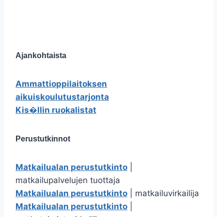
Ajankohtaista
Ammattioppilaitoksen
aikuiskoulutustarjonta
Kis�llin ruokalistat
Perustutkinnot
Matkailualan perustutkinto
|
matkailupalvelujen tuottaja
Matkailualan perustutkinto
| matkailuvirkailija
Matkailualan perustutkinto
|