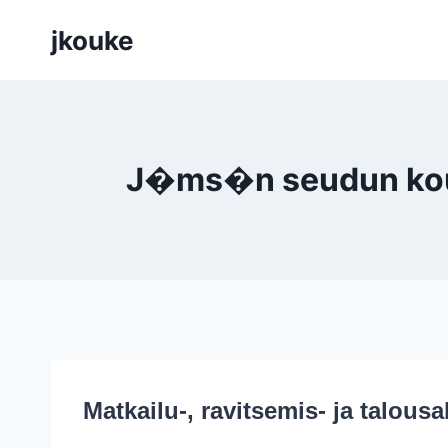
Siirry
jkouke
sisältöön
J�ms�n seudun koulu
Matkailu-, ravitsemis- ja talous