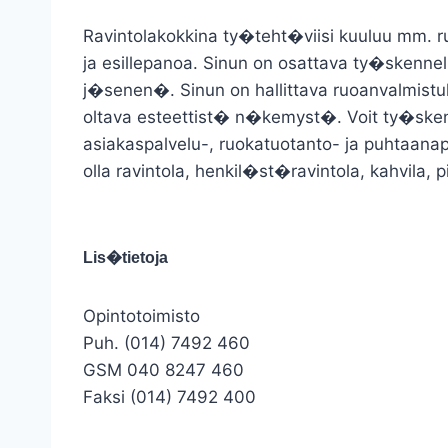
Ravintolakokkina ty�teht�viisi kuuluu mm. r
ja esillepanoa. Sinun on osattava ty�skenn
j�senen�. Sinun on hallittava ruoanvalmistuk
oltava esteettist� n�kemyst�. Voit ty�skenn
asiakaspalvelu-, ruokatuotanto- ja puhtaana
olla ravintola, henkil�st�ravintola, kahvila, pi
Lis�tietoja
Opintotoimisto
Puh. (014) 7492 460
GSM 040 8247 460
Faksi (014) 7492 400