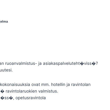
jelma
lan ruoanvalmistus- ja asiakaspalveluteht�viss�?
uutesi.
konaisuuksia ovat mm. hotellin ja ravintolan
k� ravintolaruokien valmistus.
ti�ss�, opetusravintola