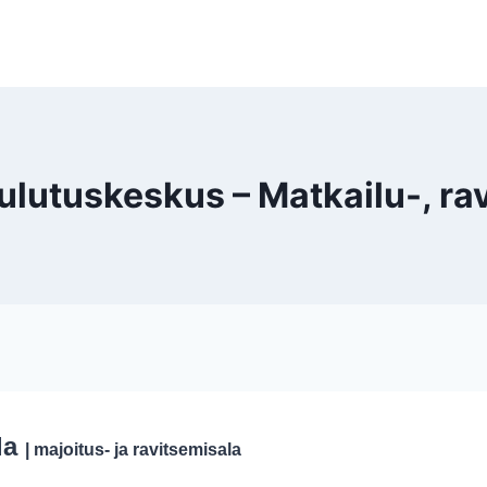
tuskeskus – Matkailu-, ravi
ala
| majoitus- ja ravitsemisala