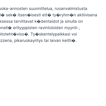
uoka-annosten suunnittelua, ruoanvalmistusta
ell� sek� itsen�isesti ett� ty�ryhm�n aktiivisena
sessa tarvittavat k�dentaidot ja sinulla on
ell� erityyppisten ravintoloiden myynti-,
pitoteht�viss�. Ty�skentelypaikkasi voi
zzeria, pikaruokayritys tai laivan keitti�.