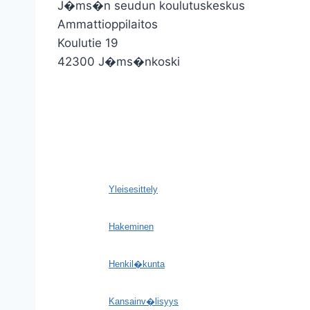
J�ms�n seudun koulutuskeskus
Ammattioppilaitos
Koulutie 19
42300 J�ms�nkoski
Yleisesittely
Hakeminen
Henkil�kunta
Kansainv�lisyys