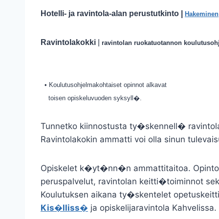
Hotelli- ja ravintola-alan perustutkinto |
Hakeminen
Ravintolakokki
|
ravintolan ruokatuotannon koulutusoh
• Koulutusohjelmakohtaiset opinnot alkavat
toisen opiskeluvuoden syksyll�.
Tunnetko kiinnostusta ty�skennell� ravinto
Ravintolakokin ammatti voi olla sinun tulevais
Opiskelet k�yt�nn�n ammattitaitoa. Opintoko
peruspalvelut, ravintolan keitti�toiminnot se
Koulutuksen aikana ty�skentelet opetuskeit
Kis�lliss�
ja opiskelijaravintola Kahvelissa.