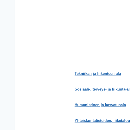
Tekniikan ja liikenteen ala
Sosiaali-, terveys- ja liikunta-a
Humanistinen ja kasvatusala
Yhteiskuntatieteiden, liiketalo