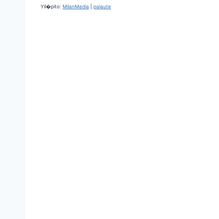
Yll�pito:
MilanMedia
|
palaute