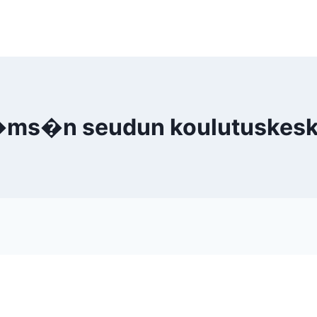
ms�n seudun koulutuskes