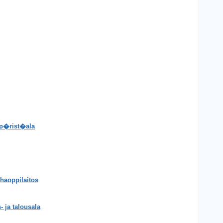
p�rist�ala
rhaoppilaitos
- ja talousala