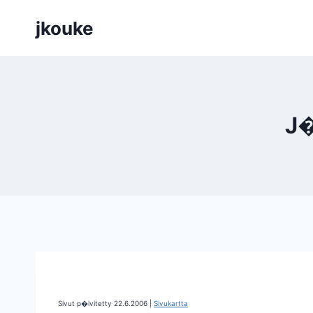
Siirry
jkouke
sisältöön
J�
Sivut p�ivitetty 22.6.2006 |
Sivukartta