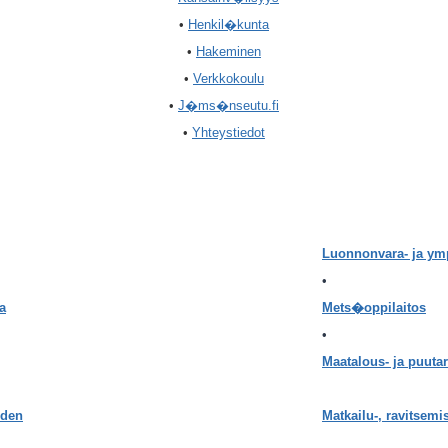
•
Henkil�kunta
•
Hakeminen
•
Verkkokoulu
•
J�ms�nseutu.fi
•
Yhteystiedot
Luonnonvara- ja ym
•
la
Mets�oppilaitos
•
Maatalous- ja puuta
uden
Matkailu-, ravitsemis