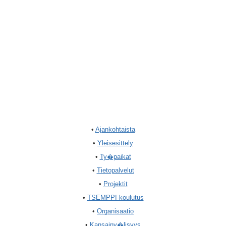
•
Ajankohtaista
•
Yleisesittely
•
Ty�paikat
•
Tietopalvelut
•
Projektit
•
TSEMPPI-koulutus
•
Organisaatio
•
Kansainv�lisyys