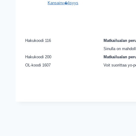
Kansainv�lisyys
Hakukoodi 116
Matkailualan peru
Sinulla on mahdoll
Hakukoodi 200
Matkailualan peru
OL-koodi 1607
Voit suorittaa yo-