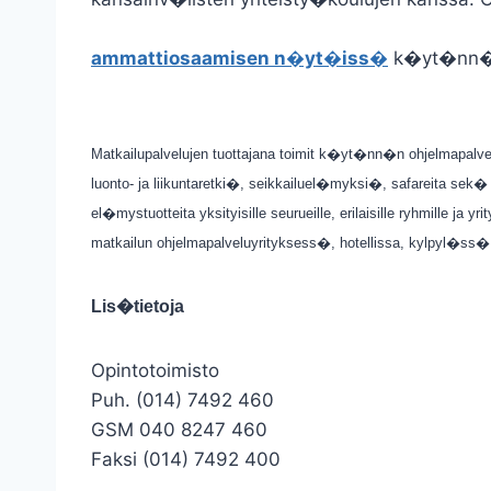
ammattiosaamisen n�yt�iss�
k�yt�nn�n
Matkailupalvelujen tuottajana toimit k�yt�nn�n ohjelmapalvelu
luonto- ja liikuntaretki�, seikkailuel�myksi�, safareita sek� 
el�mystuotteita yksityisille seurueille, erilaisille ryhmille ja
matkailun ohjelmapalveluyrityksess�, hotellissa, kylpyl�ss
Lis�tietoja
Opintotoimisto
Puh. (014) 7492 460
GSM 040 8247 460
Faksi (014) 7492 400