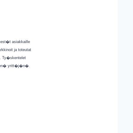
jest�t asiakkaille
kinoit ja toteutat
le. Ty�skentelet
isen� yritt�j�n�.