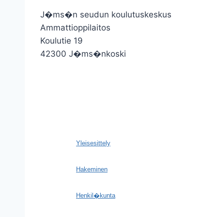
J�ms�n seudun koulutuskeskus
Ammattioppilaitos
Koulutie 19
42300 J�ms�nkoski
Yleisesittely
Hakeminen
Henkil�kunta