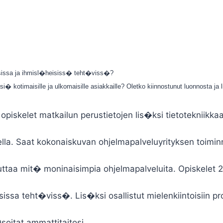
isissa ja ihmisl�heisiss� teht�viss�?
� kotimaisille ja ulkomaisille asiakkaille? Oletko kiinnostunut luonnosta ja 
opiskelet matkailun perustietojen lis�ksi tietotekniikkaa,
a. Saat kokonaiskuvan ohjelmapalveluyrityksen toiminna
teuttaa mit� moninaisimpia ohjelmapalveluita. Opiskele
ssa teht�viss�. Lis�ksi osallistut mielenkiintoisiin pr
soitat ammattitaitosi