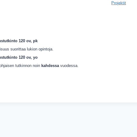
Projektit
stutkinto 120 ov, pk
isuus suorittaa lukion opintoja.
stutkinto 120 ov, yo
pohjaisen tutkinnon noin
kahdessa
vuodessa.