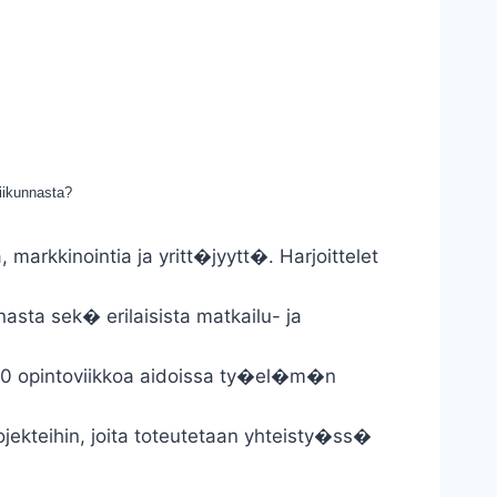
liikunnasta?
 markkinointia ja yritt�jyytt�. Harjoittelet
sta sek� erilaisista matkailu- ja
t 20 opintoviikkoa aidoissa ty�el�m�n
ojekteihin, joita toteutetaan yhteisty�ss�