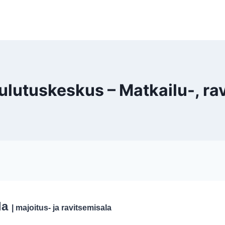
tuskeskus – Matkailu-, ravi
ala
| majoitus- ja ravitsemisala