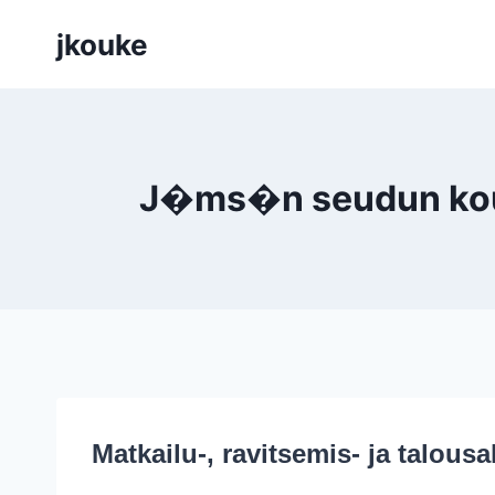
Siirry
jkouke
sisältöön
J�ms�n seudun koulu
Matkailu-, ravitsemis- ja talous