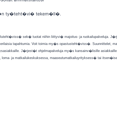
 ty�teht�vi� tekem�ll�.
teht�viss� sek� tuotat niihin liittyvi� majoitus- ja ruokailupalveluja. J�r
erilaisia tapahtumia. Voit toimia my�s opastusteht�viss�. Suunnittelet, mark
 yritysasiakkaille. J�rjest�t ohjelmapalveluja my�s kansainv�lisille asiakkail
�, loma- ja matkailukeskuksessa, maaseutumatkailuyrityksess� tai itsen�