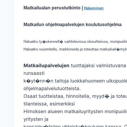
Matkailualan perustutkinto |
Hakeminen
Matkailun ohjelmapalvelujen koulutusohjelma
Haluatko ty�skennell� vaihtelevissa olosuhteissa, monipuol
Haluatko suunnitella, markkinoida ja toteuttaa matkailuel�myksi
Matkailupalvelujen
tuottajaksi valmistuvana 
runsaasti
k�yt�nn�n taitoja luokkahuoneen ulkopuolell
ohjelmapalvelutuotteista.
Osaat tuotteistaa, hinnoitella, myyd� ja to
tilanteissa, esimerkiksi
Himoksen alueen matkailuyritysten monipuolisi
yritysten ja
kansainv�listen yhteisty�koulujen kanssa. O