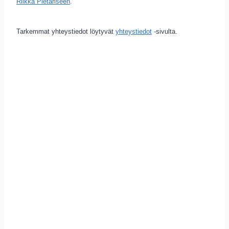
Riikka Pietariseen
.
Tarkemmat yhteystiedot löytyvät
yhteystiedot
-sivulta.