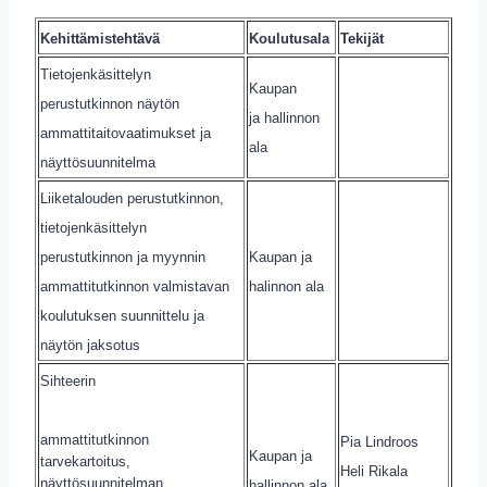
Kehittämistehtävä
Koulutusala
Tekijät
Tietojenkäsittelyn
Kaupan
perustutkinnon näytön
ja hallinnon
ammattitaitovaatimukset ja
ala
näyttösuunnitelma
Liiketalouden perustutkinnon,
tietojenkäsittelyn
perustutkinnon ja myynnin
Kaupan ja
ammattitutkinnon valmistavan
halinnon ala
koulutuksen suunnittelu ja
näytön jaksotus
Sihteerin
ammattitutkinnon
Pia Lindroos
Kaupan ja
tarvekartoitus,
Heli Rikala
näyttösuunnitelman
hallinnon ala