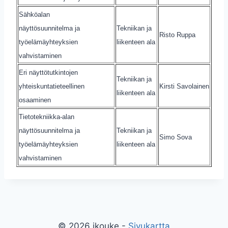
Sähköalan
näyttösuunnitelma ja
Tekniikan ja
Risto Ruppa
työelämäyhteyksien
liikenteen ala
vahvistaminen
Eri näyttötutkintojen
Tekniikan ja
yhteiskuntatieteellinen
Kirsti Savolainen
liikenteen ala
osaaminen
Tietotekniikka-alan
näyttösuunnitelma ja
Tekniikan ja
Simo Sova
työelämäyhteyksien
liikenteen ala
vahvistaminen
© 2026 jkouke -
Sivukartta