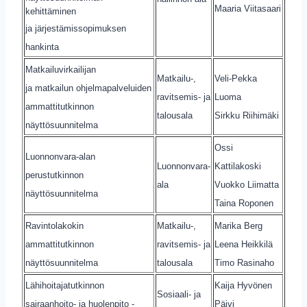
Maaria Viitasaari
kehittäminen
ja järjestämissopimuksen
hankinta
Matkailuvirkailijan
Matkailu-,
Veli-Pekka
ja matkailun ohjelmapalveluiden
ravitsemis- ja
Luoma
ammattitutkinnon
talousala
Sirkku Riihimäki
näyttösuunnitelma
Ossi
Luonnonvara-alan
Luonnonvara-
Kattilakoski
perustutkinnon
ala
Vuokko Liimatta
näyttösuunnitelma
Taina Roponen
Ravintolakokin
Matkailu-,
Marika Berg
ammattitutkinnon
ravitsemis- ja
Leena Heikkilä
näyttösuunnitelma
talousala
Timo Rasinaho
Lähihoitajatutkinnon
Kaija Hyvönen
Sosiaali- ja
sairaanhoito- ja huolenpito -
Päivi