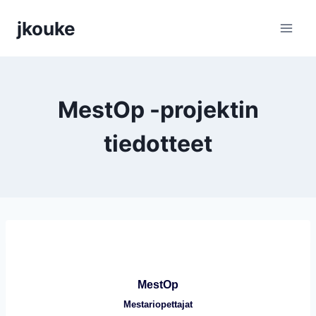
Siirry
jkouke
sisältöön
MestOp -projektin
tiedotteet
MestOp
Mestariopettajat