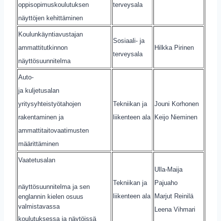
oppisopimuskoulutuksen
terveysala
näyttöjen kehittäminen
Koulunkäyntiavustajan
Sosiaali- ja
ammattitutkinnon
Hilkka Pirinen
terveysala
näyttösuunnitelma
Auto-
ja kuljetusalan
yritysyhteistyötahojen
Tekniikan ja
Jouni Korhonen
rakentaminen ja
liikenteen ala
Keijo Nieminen
ammattitaitovaatimusten
määrittäminen
Vaatetusalan
Ulla-Maija
Tekniikan ja
Pajuaho
näyttösuunnitelma ja sen
liikenteen ala
Marjut Reinilä
englannin kielen osuus
valmistavassa
Leena Vihmari
koulutuksessa ja näytöissä