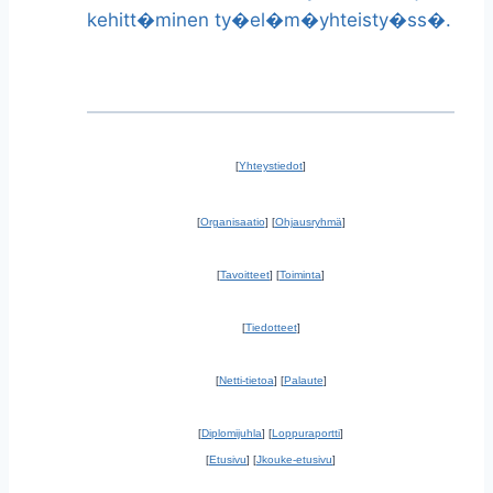
kehitt�minen ty�el�m�yhteisty�ss�.
[
Yhteystiedot
]
[
Organisaatio
] [
Ohjausryhmä
]
[
Tavoitteet
] [
Toiminta
]
[
Tiedotteet
]
[
Netti-tietoa
] [
Palaute
]
[
Diplomijuhla
] [
Loppuraportti
]
[
Etusivu
] [
Jkouke-etusivu
]