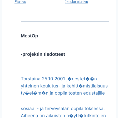
Etusivu
Jkouke-etusivu
MestOp
-projektin tiedotteet
Torstaina 25.10.2001 j�rjestet��n
yhteinen koulutus- ja kehitt�mistilaisuus
ty�el�m�n ja oppilaitosten edustajille
sosiaali- ja terveysalan oppilaitoksessa.
Aiheena on aikuisten n�ytt�tutkintojen