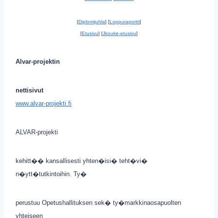
[
Diplomijuhla
] [
Loppuraportti
]
[
Etusivu
] [
Jkouke-etusivu
]
Alvar-projektin
nettisivut
www.alvar-projekti.fi
ALVAR-projekti
kehitt�� kansallisesti yhten�isi� teht�vi�
n�ytt�tutkintoihin. Ty�
perustuu Opetushallituksen sek� ty�markkinaosapuolten
yhteiseen