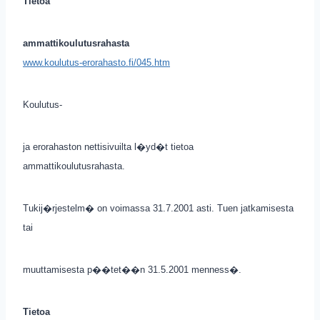
Tietoa
ammattikoulutusrahasta
www.koulutus-erorahasto.fi/045.htm
Koulutus-
ja erorahaston nettisivuilta l�yd�t tietoa
ammattikoulutusrahasta.
Tukij�rjestelm� on voimassa 31.7.2001 asti. Tuen jatkamisesta
tai
muuttamisesta p��tet��n 31.5.2001 menness�.
Tietoa