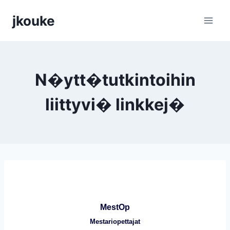
Siirry
jkouke
sisältöön
N�ytt�tutkintoihin
liittyvi� linkkej�
MestOp
Mestariopettajat