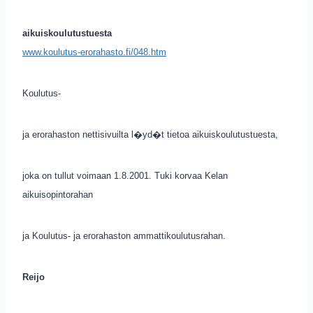
aikuiskoulutustuesta
www.koulutus-erorahasto.fi/048.htm
Koulutus-
ja erorahaston nettisivuilta l�yd�t tietoa aikuiskoulutustuesta,
joka on tullut voimaan 1.8.2001. Tuki korvaa Kelan
aikuisopintorahan
ja Koulutus- ja erorahaston ammattikoulutusrahan.
Reijo