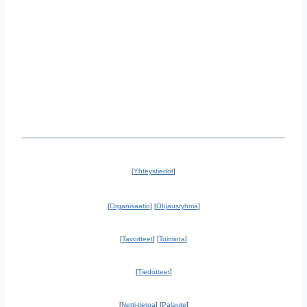
[
Yhteystiedot
]
[
Organisaatio
] [
Ohjausryhmä
]
[
Tavoitteet
] [
Toiminta
]
[
Tiedotteet
]
[
Netti-tietoa
] [
Palaute
]