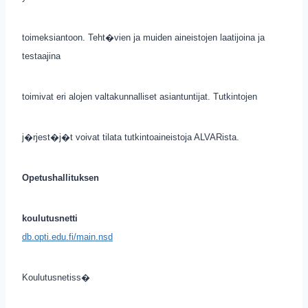
toimeksiantoon. Teht�vien ja muiden aineistojen laatijoina ja
testaajina
toimivat eri alojen valtakunnalliset asiantuntijat. Tutkintojen
j�rjest�j�t voivat tilata tutkintoaineistoja ALVARista.
Opetushallituksen
koulutusnetti
db.opti.edu.fi/main.nsd
Koulutusnetiss�