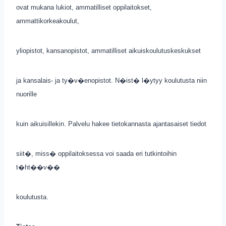
ovat mukana lukiot, ammatilliset oppilaitokset,
ammattikorkeakoulut,
yliopistot, kansanopistot, ammatilliset aikuiskoulutuskeskukset
ja kansalais- ja ty�v�enopistot. N�ist� l�ytyy koulutusta niin
nuorille
kuin aikuisillekin. Palvelu hakee tietokannasta ajantasaiset tiedot
siit�, miss� oppilaitoksessa voi saada eri tutkintoihin
t�ht��v��
koulutusta.