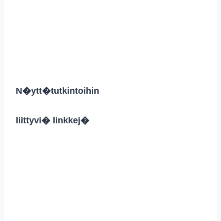
N�ytt�tutkintoihin
liittyvi� linkkej�