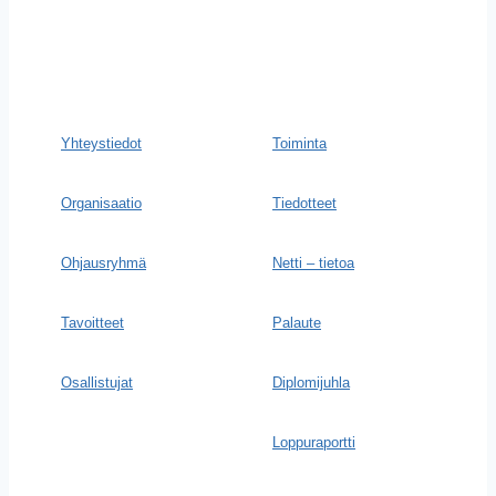
Yhteystiedot
Toiminta
Organisaatio
Tiedotteet
Ohjausryhmä
Netti – tietoa
Tavoitteet
Palaute
Osallistujat
Diplomijuhla
Loppuraportti