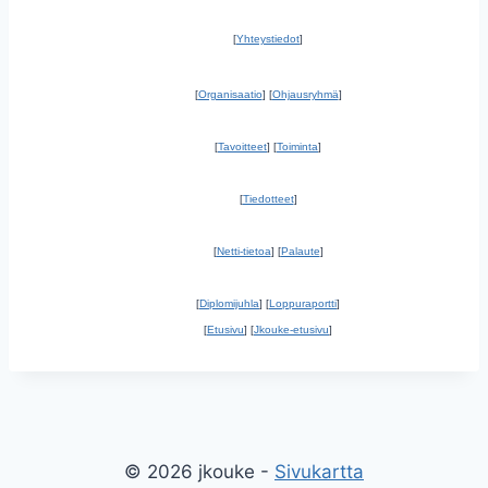
[
Yhteystiedot
]
[
Organisaatio
] [
Ohjausryhmä
]
[
Tavoitteet
] [
Toiminta
]
[
Tiedotteet
]
[
Netti-tietoa
] [
Palaute
]
[
Diplomijuhla
] [
Loppuraportti
]
[
Etusivu
] [
Jkouke-etusivu
]
© 2026 jkouke -
Sivukartta