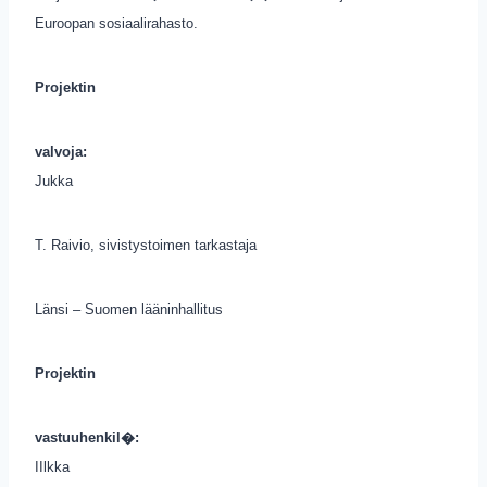
Euroopan sosiaalirahasto.
Projektin
valvoja:
Jukka
T. Raivio, sivistystoimen tarkastaja
Länsi – Suomen lääninhallitus
Projektin
vastuuhenkil�:
IIlkka