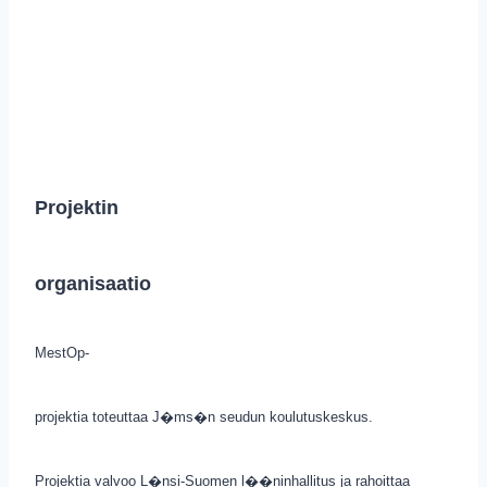
Projektin
organisaatio
MestOp-
projektia toteuttaa J�ms�n seudun koulutuskeskus.
Projektia valvoo L�nsi-Suomen l��ninhallitus ja rahoittaa