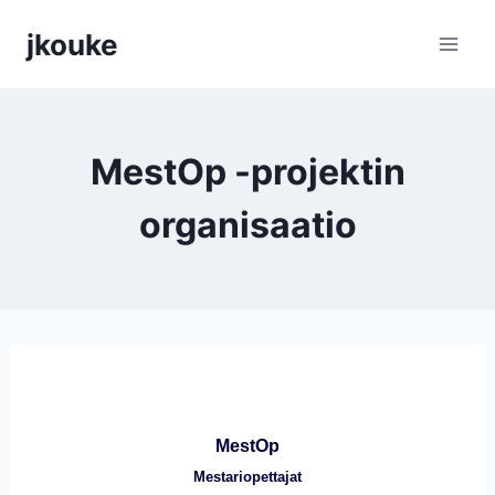
Siirry
jkouke
sisältöön
MestOp -projektin
organisaatio
MestOp
Mestariopettajat