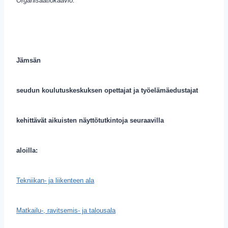
Organisaatiokaavio:
Jämsän
seudun koulutuskeskuksen opettajat ja työelämäedustajat
kehittävät aikuisten näyttötutkintoja seuraavilla
aloilla:
Tekniikan- ja liikenteen ala
Matkailu-, ravitsemis- ja talousala