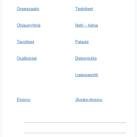
Organisaatio
Tiedotteet
Ohjausryhmä
Netti – tietoa
Tavoitteet
Palaute
Osallistujat
Diplomijuhla
Loppuraportti
Etusivu
Jkouke-etusivu