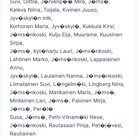
Suvi, Oittila, J�rvenp�� Mira, J�ms�,
Kaleva Niina, Toijala, Kivinen Juuso,
Jyv�skyl�n mlk,
Korhonen Maria, Jyv�skyl�, Kukkula Kirsi,
J�ms�nkoski, Kulju Eija, Muurame, Kuusinen
Sirpa,
J�ms�, Kyt�harju Lauri, J�ms�nkoski,
Lahtinen Marko, J�ms�nkoski, Lappalainen
Annu,
Jyv�skyl�, Laulainen Nanna, J�ms�nkoski,
Liimatainen Suvi, L�ngelm�ki, Lingberg Nina,
J�ms�nkoski, Matikainen Maris, J�ms�,
Minkkinen Lari, J�ms�, Palonen Mirja,
J�ms�, Per�l�
Susa, J�ms�, Petti-Viinam�ki Neve,
J�ms�nkoski, Rautasaari Pinja, Pet�j�vesi,
Rautiainen