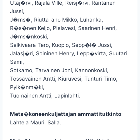
Utaj�rvi, Rajala Ville, Reisj�rvi, Rantanen
Jussi,
J�ms�, Riutta-aho Mikko, Luhanka,
R�s�nen Keijo, Pielavesi, Saarinen Henri,
J�ms�nkoski,
Selkivaara Tero, Kuopio, Sepp�l� Jussi,
Jalasj�ri, Soininen Henry, Lepp�virta, Suutari
Sami,
Sotkamo, Tarvainen Joni, Kannonkoski,
Tossavainen Antti, Kiuruvesi, Tunturi Timo,
Pylk�nm�ki,
Tuomainen Antti, Lapinlahti.
Mets�koneenkuljettajan ammattitutkinto
:
Lahtela Mauri, Salla.