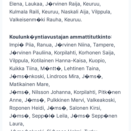
Elena, Laukaa, J�rvinen Raija, Keuruu,
Kulmala Raili, Keuruu, Naskali Aija, Vilppula,
Valkeisenm�ki Rauha, Keuruu.
Koulunk�yntiavustajan ammattitutkinto
:
Impi� Piia, Ranua, J�rvinen Niina, Tampere,
J�rvinen Pauliina, Korpilahti, Korhonen Saija,
Vilppula, Kotilainen Hanna-Kaisa, Kuopio,
Kuikka Tiina, M�ntt�, Lehtinen Taina,
J�ms�nkoski, Lindroos Mira, J�ms�,
Matikainen Mare,
J�ms�, Nilsson Johanna, Korpilahti, Pitk�nen
Anne, J�ms�, Pulkkinen Mervi, Valkeakoski,
Roponen Heidi, J�ms�, Salonen Kirsi,
J�ms�, Sepp�l� Leila, J�ms� Sepp�nen
Laura,