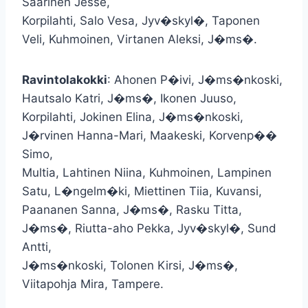
Saarinen Jesse,
Korpilahti, Salo Vesa, Jyv�skyl�, Taponen
Veli, Kuhmoinen, Virtanen Aleksi, J�ms�.
Ravintolakokki
: Ahonen P�ivi, J�ms�nkoski,
Hautsalo Katri, J�ms�, Ikonen Juuso,
Korpilahti, Jokinen Elina, J�ms�nkoski,
J�rvinen Hanna-Mari, Maakeski, Korvenp��
Simo,
Multia, Lahtinen Niina, Kuhmoinen, Lampinen
Satu, L�ngelm�ki, Miettinen Tiia, Kuvansi,
Paananen Sanna, J�ms�, Rasku Titta,
J�ms�, Riutta-aho Pekka, Jyv�skyl�, Sund
Antti,
J�ms�nkoski, Tolonen Kirsi, J�ms�,
Viitapohja Mira, Tampere.