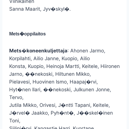
Viinikainen
Sanna Maarit, Jyv�skyl�.
Mets�oppilaitos
Mets�koneenkuljettaja
: Ahonen Jarmo,
Korpilahti, Ailio Janne, Kuopio, Ailio
Konsta, Kuopio, Heinoja Martti, Keitele, Hiironen
Jarno, ��nekoski, Hiltunen Mikko,
Pielavesi, Huovinen Ismo, Haapaj�rvi,
Hyt�nen Ilari, ��nekoski, Julkunen Jonne,
Tervo,
Jutila Mikko, Orivesi, J�ntti Tapani, Keitele,
J�rvel� Jaakko, Pyh�nt�, J��skel�inen
Toni,
Siilinj�rvi, Kangastie Harri, Kuortane,