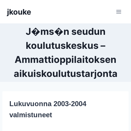
Siirry
jkouke
sisältöön
J�ms�n seudun
koulutuskeskus –
Ammattioppilaitoksen
aikuiskoulutustarjonta
Lukuvuonna 2003-2004
valmistuneet