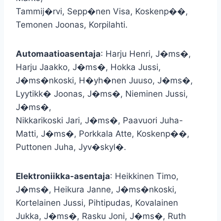
Tammij�rvi, Sepp�nen Visa, Koskenp��,
Temonen Joonas, Korpilahti.
Automaatioasentaja
: Harju Henri, J�ms�,
Harju Jaakko, J�ms�, Hokka Jussi,
J�ms�nkoski, H�yh�nen Juuso, J�ms�,
Lyytikk� Joonas, J�ms�, Nieminen Jussi,
J�ms�,
Nikkarikoski Jari, J�ms�, Paavuori Juha-
Matti, J�ms�, Porkkala Atte, Koskenp��,
Puttonen Juha, Jyv�skyl�.
Elektroniikka-asentaja
: Heikkinen Timo,
J�ms�, Heikura Janne, J�ms�nkoski,
Kortelainen Jussi, Pihtipudas, Kovalainen
Jukka, J�ms�, Rasku Joni, J�ms�, Ruth