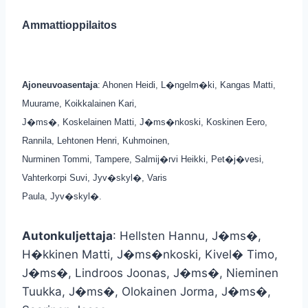
Ammattioppilaitos
Ajoneuvoasentaja
: Ahonen Heidi, L�ngelm�ki, Kangas Matti,
Muurame, Koikkalainen Kari,
J�ms�, Koskelainen Matti, J�ms�nkoski, Koskinen Eero,
Rannila, Lehtonen Henri, Kuhmoinen,
Nurminen Tommi, Tampere, Salmij�rvi Heikki, Pet�j�vesi,
Vahterkorpi Suvi, Jyv�skyl�, Varis
Paula, Jyv�skyl�.
Autonkuljettaja
: Hellsten Hannu, J�ms�,
H�kkinen Matti, J�ms�nkoski, Kivel� Timo,
J�ms�, Lindroos Joonas, J�ms�, Nieminen
Tuukka, J�ms�, Olokainen Jorma, J�ms�,