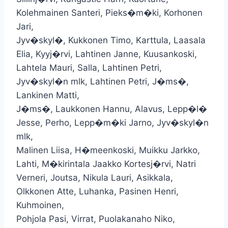
Kolehmainen Santeri, Pieks�m�ki, Korhonen
Jari,
Jyv�skyl�, Kukkonen Timo, Karttula, Laasala
Elia, Kyyj�rvi, Lahtinen Janne, Kuusankoski,
Lahtela Mauri, Salla, Lahtinen Petri,
Jyv�skyl�n mlk, Lahtinen Petri, J�ms�,
Lankinen Matti,
J�ms�, Laukkonen Hannu, Alavus, Lepp�l�
Jesse, Perho, Lepp�m�ki Jarno, Jyv�skyl�n
mlk,
Malinen Liisa, H�meenkoski, Muikku Jarkko,
Lahti, M�kirintala Jaakko Kortesj�rvi, Natri
Verneri, Joutsa, Nikula Lauri, Asikkala,
Olkkonen Atte, Luhanka, Pasinen Henri,
Kuhmoinen,
Pohjola Pasi, Virrat, Puolakanaho Niko,