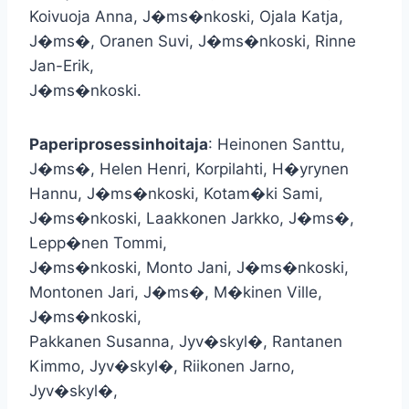
Koivuoja Anna, J�ms�nkoski, Ojala Katja,
J�ms�, Oranen Suvi, J�ms�nkoski, Rinne
Jan-Erik,
J�ms�nkoski.
Paperiprosessinhoitaja
: Heinonen Santtu,
J�ms�, Helen Henri, Korpilahti, H�yrynen
Hannu, J�ms�nkoski, Kotam�ki Sami,
J�ms�nkoski, Laakkonen Jarkko, J�ms�,
Lepp�nen Tommi,
J�ms�nkoski, Monto Jani, J�ms�nkoski,
Montonen Jari, J�ms�, M�kinen Ville,
J�ms�nkoski,
Pakkanen Susanna, Jyv�skyl�, Rantanen
Kimmo, Jyv�skyl�, Riikonen Jarno,
Jyv�skyl�,