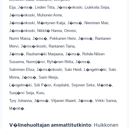
Eija, J�ms�, Linden Titta, J�ms�nkoski, Liukkoila Sirpa,
J�ms�nkoski, Muhonen Anne,
J�ms�nkoski, M�ntynen Katja, J�ms�, Nieminen Mari,
J�ms�nkoski, Nikkil� Hanna, Orivesi,
Nurmi Maisa, J�ms�, Pekkanen Heini, J�ms�, Rantanen
Mervi, J�ms�nkoski, Rantanen Taina,
J�ms�, Rauham�ki Marjaana, J�ms�, Rohde-Nilsen
Susanna, Nurmij�rvi, Ryh�nen Riitta, J�ms�,
Salminen Elisa, J�ms�nkoski, Salo Heidi, L�ngelm�ki, Salo
Minna, J�ms�, Sarin Merja,
L�ngelm�ki, Siili P�ivi, Korpilahti, Sirjonen Sirke, M�ntt�,
Suoj�rvi Seija, Kuru,
Tyry Johanna, J�ms�, Viljanen Maarit, J�ms�, Virkki Sanna,
M�ntt�.
V�linehuoltajan ammattitutkinto
: Huikkonen