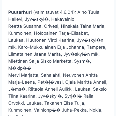
Puutarhuri
(valmistuvat 4.6.04): Alho Tuula
Hellevi, Jyv�skyl�, Hakavainio
Reetta Susanna, Orivesi, Hinskala Taina Maria,
Kuhmoinen, Holopainen Tarja-Elisabet,
Laukaa, Huutonen Virpi Kaarina, Jyv�skyl�n
mlk, Karo-Mukkulainen Erja Johanna, Tampere,
Liimatainen Jaana Marita, Jyv�skyl�n mlk,
Miettinen Saija Sisko Marketta, Sysm�,
M�kip��
Mervi Marjatta, Sahalahti, Neuvonen Anitta
Marja-Leena, Pet�j�vesi, Ojala Maritta Anneli,
J�ms�, Riitaoja Anneli Aulikki, Laukaa, Saksio
Tiina Kaarina, Jyv�skyl�, Syrj�l� Raija
Orvokki, Laukaa, Takanen Elise Tuija,
Kuhmoinen, Vainionp�� Juha-Pekka, Nokia,