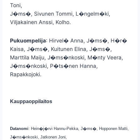
Toni,
J�ms�, Sivunen Tommi, L�ngelm�ki,
Viljakainen Anssi, Kolho.
Pukuompelija
: Hirvel� Anna, J�ms�, H�r�
Kaisa, J�ms�, Kuitunen Elina, J�ms�,
Marttila Maiju, J�ms�nkoski, M�nty Veera,
J�ms�nkoski, P�ts�nen Hanna,
Rapakkojoki.
Kauppaoppilaitos
Datanomi
: Hein�j�rvi Hannu-Pekka, J�ms�, Hopponen Matti,
J�ms�nkoski, Jatkonen Joni,