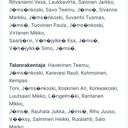
Ritvaniemi Vesa, Laukkavirta, Salonen Jarkko,
J�ms�nkoski, Savo Teemu, J�ms�, Sivanne
Markku, J�ms�nkoski, Suvanto Tuomas,
J�ms�, Tuovinen Paula, J�ms�nkoski,
Virtanen Mikko,
Saarij�rvi, V�h�jylkk� Esa, J�ms�,
V�h�jylkk� Simo, J�ms�.
Talonrakentaja
: Haverinen Teemu,
J�ms�nkoski, Karevesi Rauli, Kuhmoinen,
Kempas
Toni, J�ms�nkoski, Koskinen Ari, Korkeakoski,
Luutsaari Mikko, L�ngelm�ki, Rantanen
Mikko,
J�ms�, Rauhala Jukka, J�ms�, Rihu Juuso,
V��ksy, Salminen Heikki, Rutalahti, Salo
Marko,