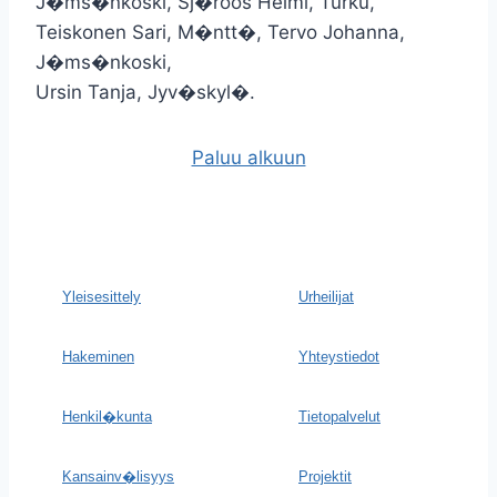
J�ms�nkoski, Sj�roos Helmi, Turku,
Teiskonen Sari, M�ntt�, Tervo Johanna,
J�ms�nkoski,
Ursin Tanja, Jyv�skyl�.
Paluu alkuun
Yleisesittely
Urheilijat
Hakeminen
Yhteystiedot
Henkil�kunta
Tietopalvelut
Kansainv�lisyys
Projektit