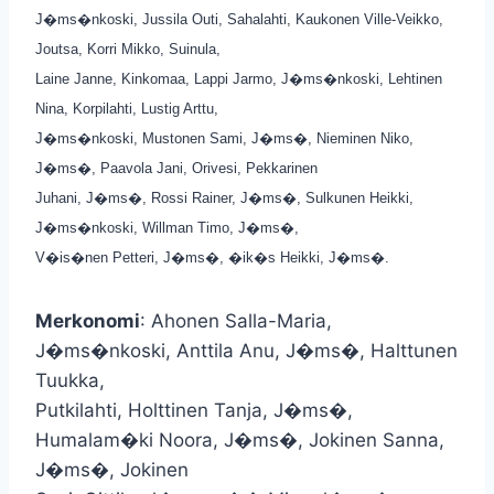
J�ms�nkoski, Jussila Outi, Sahalahti, Kaukonen Ville-Veikko,
Joutsa, Korri Mikko, Suinula,
Laine Janne, Kinkomaa, Lappi Jarmo, J�ms�nkoski, Lehtinen
Nina, Korpilahti, Lustig Arttu,
J�ms�nkoski, Mustonen Sami, J�ms�, Nieminen Niko,
J�ms�, Paavola Jani, Orivesi, Pekkarinen
Juhani, J�ms�, Rossi Rainer, J�ms�, Sulkunen Heikki,
J�ms�nkoski, Willman Timo, J�ms�,
V�is�nen Petteri, J�ms�, �ik�s Heikki, J�ms�.
Merkonomi
: Ahonen Salla-Maria,
J�ms�nkoski, Anttila Anu, J�ms�, Halttunen
Tuukka,
Putkilahti, Holttinen Tanja, J�ms�,
Humalam�ki Noora, J�ms�, Jokinen Sanna,
J�ms�, Jokinen