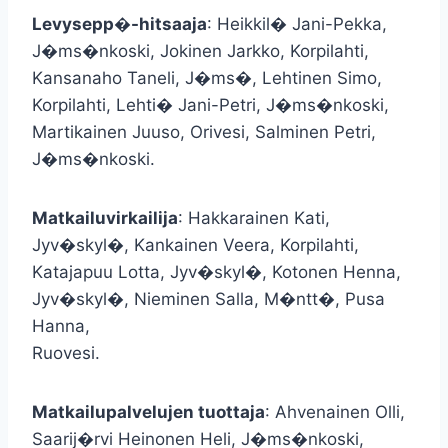
Levysepp�-hitsaaja
: Heikkil� Jani-Pekka,
J�ms�nkoski, Jokinen Jarkko, Korpilahti,
Kansanaho Taneli, J�ms�, Lehtinen Simo,
Korpilahti, Lehti� Jani-Petri, J�ms�nkoski,
Martikainen Juuso, Orivesi, Salminen Petri,
J�ms�nkoski.
Matkailuvirkailija
: Hakkarainen Kati,
Jyv�skyl�, Kankainen Veera, Korpilahti,
Katajapuu Lotta, Jyv�skyl�, Kotonen Henna,
Jyv�skyl�, Nieminen Salla, M�ntt�, Pusa
Hanna,
Ruovesi.
Matkailupalvelujen tuottaja
: Ahvenainen Olli,
Saarij�rvi Heinonen Heli, J�ms�nkoski,