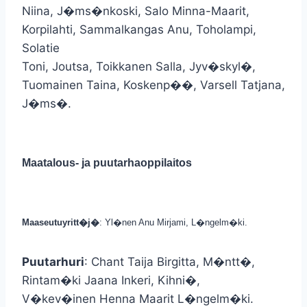
Niina, J�ms�nkoski, Salo Minna-Maarit,
Korpilahti, Sammalkangas Anu, Toholampi,
Solatie
Toni, Joutsa, Toikkanen Salla, Jyv�skyl�,
Tuomainen Taina, Koskenp��, Varsell Tatjana,
J�ms�.
Maatalous- ja puutarhaoppilaitos
Maaseutuyritt�j�
: Yl�nen Anu Mirjami, L�ngelm�ki.
Puutarhuri
: Chant Taija Birgitta, M�ntt�,
Rintam�ki Jaana Inkeri, Kihni�,
V�kev�inen Henna Maarit L�ngelm�ki.