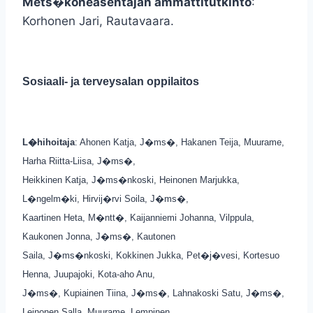
Mets�koneasentajan ammattitutkinto
:
Korhonen Jari, Rautavaara.
Sosiaali- ja terveysalan oppilaitos
L�hihoitaja
: Ahonen Katja, J�ms�, Hakanen Teija, Muurame,
Harha Riitta-Liisa, J�ms�,
Heikkinen Katja, J�ms�nkoski, Heinonen Marjukka,
L�ngelm�ki, Hirvij�rvi Soila, J�ms�,
Kaartinen Heta, M�ntt�, Kaijanniemi Johanna, Vilppula,
Kaukonen Jonna, J�ms�, Kautonen
Saila, J�ms�nkoski, Kokkinen Jukka, Pet�j�vesi, Kortesuo
Henna, Juupajoki, Kota-aho Anu,
J�ms�, Kupiainen Tiina, J�ms�, Lahnakoski Satu, J�ms�,
Leinonen Salla, Muurame, Lempinen