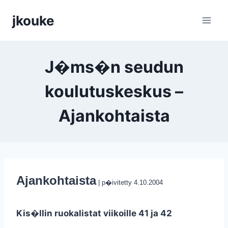
Siirry
jkouke
sisältöön
J�ms�n seudun
koulutuskeskus –
Ajankohtaista
Ajankohtaista
| p�ivitetty 4.10.2004
Kis�llin ruokalistat viikoille 41 ja 42