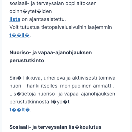
sosiaali- ja terveysalan oppilaitoksen
opinn�ytet�iden
lista
on ajantasaistettu.
Voit tutustua tietopalvelusivuihin laajemmin
t��ll�
.
Nuoriso- ja vapaa-ajanohjauksen
perustutkinto
Sin� liikkuva, urheileva ja aktiivisesti toimiva
nuori – hanki itsellesi monipuolinen ammatti.
Lis�tietoja nuoriso- ja vapaa-ajanohjauksen
perustutkinnosta l�yd�t
t��lt�
.
Sosiaali- ja terveysalan lis�koulutus