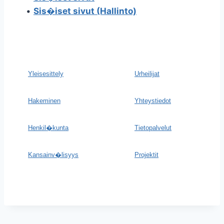
•
Sis�iset sivut (Hallinto)
Yleisesittely
Urheilijat
Hakeminen
Yhteystiedot
Henkil�kunta
Tietopalvelut
Kansainv�lisyys
Projektit