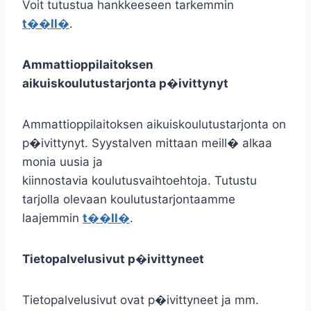
Voit tutustua hankkeeseen tarkemmin
t��ll�
.
Ammattioppilaitoksen
aikuiskoulutustarjonta p�ivittynyt
Ammattioppilaitoksen aikuiskoulutustarjonta on
p�ivittynyt. Syystalven mittaan meill� alkaa
monia uusia ja
kiinnostavia koulutusvaihtoehtoja. Tutustu
tarjolla olevaan koulutustarjontaamme
laajemmin
t��ll�
.
Tietopalvelusivut p�ivittyneet
Tietopalvelusivut ovat p�ivittyneet ja mm.