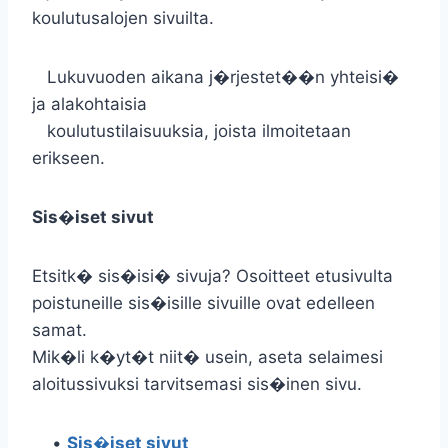
koulutusalojen sivuilta.
Lukuvuoden aikana j�rjestet��n yhteisi�
ja alakohtaisia
koulutustilaisuuksia, joista ilmoitetaan
erikseen.
Sis�iset sivut
Etsitk� sis�isi� sivuja? Osoitteet etusivulta
poistuneille sis�isille sivuille ovat edelleen
samat.
Mik�li k�yt�t niit� usein, aseta selaimesi
aloitussivuksi tarvitsemasi sis�inen sivu.
•
Sis�iset sivut