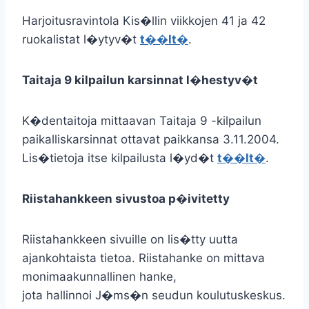
Harjoitusravintola Kis�llin viikkojen 41 ja 42
ruokalistat l�ytyv�t
t��lt�
.
Taitaja 9 kilpailun karsinnat l�hestyv�t
K�dentaitoja mittaavan Taitaja 9 -kilpailun
paikalliskarsinnat ottavat paikkansa 3.11.2004.
Lis�tietoja itse kilpailusta l�yd�t
t��lt�
.
Riistahankkeen sivustoa p�ivitetty
Riistahankkeen sivuille on lis�tty uutta
ajankohtaista tietoa. Riistahanke on mittava
monimaakunnallinen hanke,
jota hallinnoi J�ms�n seudun koulutuskeskus.