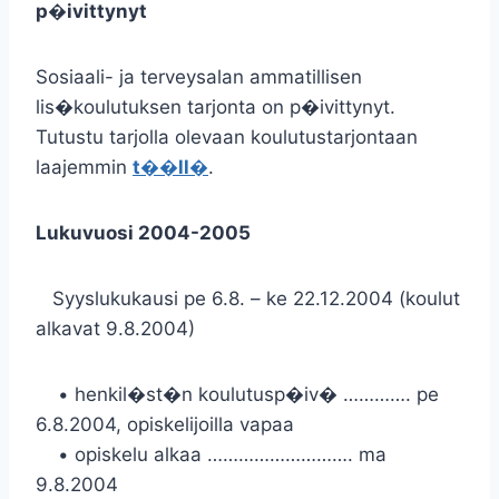
p�ivittynyt
Sosiaali- ja terveysalan ammatillisen
lis�koulutuksen tarjonta on p�ivittynyt.
Tutustu tarjolla olevaan koulutustarjontaan
laajemmin
t��ll�
.
Lukuvuosi 2004-2005
Syyslukukausi pe 6.8. – ke 22.12.2004 (koulut
alkavat 9.8.2004)
• henkil�st�n koulutusp�iv� …………. pe
6.8.2004, opiskelijoilla vapaa
• opiskelu alkaa ………………………. ma
9.8.2004