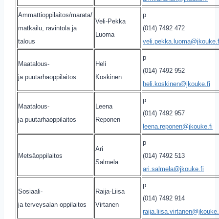
Ammattioppilaitos/marata/
p
Veli-Pekka
matkailu, ravintola ja
(014) 7492 472
Luoma
talous
veli.pekka.luoma@jkouke.f
p
Maatalous-
Heli
(014) 7492 952
ja puutarhaoppilaitos
Koskinen
heli.koskinen@jkouke.fi
p
Maatalous-
Leena
(014) 7492 957
ja puutarhaoppilaitos
Reponen
leena.reponen@jkouke.fi
p
Ari
Metsäoppilaitos
(014) 7492 513
Salmela
ari.salmela@jkouke.fi
p
Sosiaali-
Raija-Liisa
(014) 7492 914
ja terveysalan oppilaitos
Virtanen
raija.liisa.virtanen@jkouke.