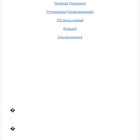
[
Toiminta
] [
Tiedotteet
]
[
Yrityspalvelu
] [
Opiskelijapalvelu
]
[
TO-tietoa netissä
]
[
Palaute
]
[
J-kouke-etusivu
]
�
�