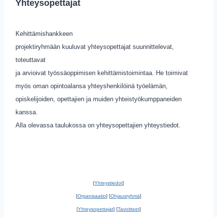
Yhteysopettajat
Kehittämishankkeen
projektiryhmään kuuluvat yhteysopettajat suunnittelevat,
toteuttavat
ja arvioivat työssäoppimisen kehittämistoimintaa. He toimivat
myös oman opintoalansa yhteyshenkilöinä työelämän,
opiskelijoiden, opettajien ja muiden yhteistyökumppaneiden
kanssa.
Alla olevassa taulukossa on yhteysopettajien yhteystiedot.
[
Yhteystiedot
]
[
Organisaatio
] [
Ohjausryhmä
]
[
Yhteysopettajat
] [
Tavoitteet
]