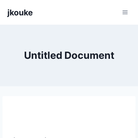
Siirry
jkouke
sisältöön
Untitled Document