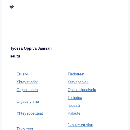
�
Työssä Oppiva Jämsän
seutu
Etusivu
Tiedotteet
Yhteystiedot
Yrityspalvelu
Organisaatio
Opiskelijapalvelu
To-tietoa
Ohjausryhmä
netissä
Yhteysopettajat
Palaute
Jkouke-etusivu
Tavoitteet