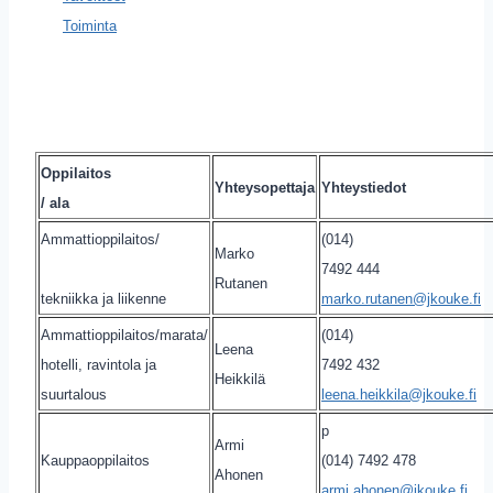
Toiminta
Oppilaitos
Yhteysopettaja
Yhteystiedot
/ ala
Ammattioppilaitos/
(014)
Marko
7492 444
Rutanen
tekniikka ja liikenne
marko.rutanen@jkouke.fi
Ammattioppilaitos/marata/
(014)
Leena
hotelli, ravintola ja
7492 432
Heikkilä
suurtalous
leena.heikkila@jkouke.fi
p
Armi
Kauppaoppilaitos
(014) 7492 478
Ahonen
armi.ahonen@jkouke.fi