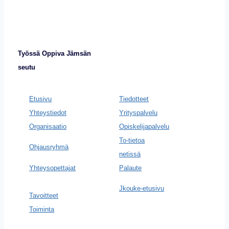
Työssä Oppiva Jämsän
seutu
Etusivu
Tiedotteet
Yhteystiedot
Yrityspalvelu
Organisaatio
Opiskelijapalvelu
To-tietoa
Ohjausryhmä
netissä
Yhteysopettajat
Palaute
Jkouke-etusivu
Tavoitteet
Toiminta