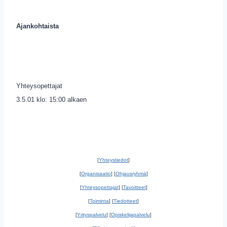
Ajankohtaista
Yhteysopettajat
3.5.01 klo: 15:00 alkaen
[
Yhteystiedot
]
[
Organisaatio
] [
Ohjausryhmä
]
[
Yhteysopettajat
] [
Tavoitteet
]
[
Toiminta
] [
Tiedotteet
]
[
Yrityspalvelu
] [
Opiskelijapalvelu
]