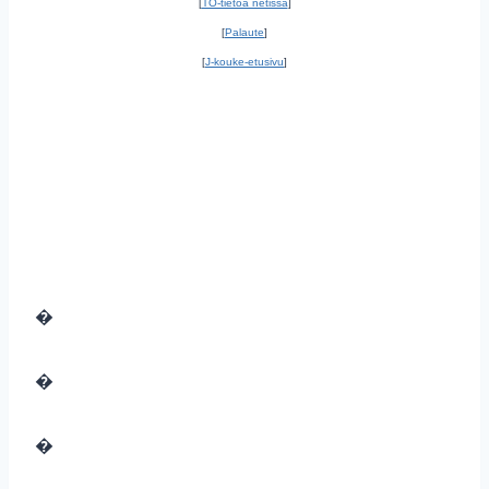
[
TO-tietoa netissä
]
[
Palaute
]
[
J-kouke-etusivu
]
�
�
�