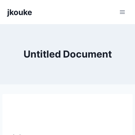
Siirry
jkouke
sisältöön
Untitled Document