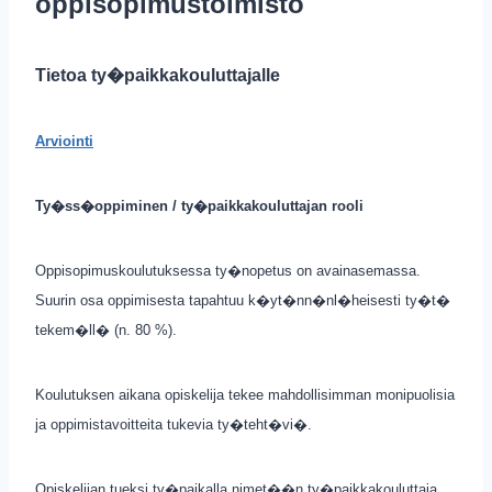
oppisopimustoimisto
Tietoa ty�paikkakouluttajalle
Arviointi
Ty�ss�oppiminen / ty�paikkakouluttajan rooli
Oppisopimuskoulutuksessa ty�nopetus on avainasemassa.
Suurin osa oppimisesta tapahtuu k�yt�nn�nl�heisesti ty�t�
tekem�ll� (n. 80 %).
Koulutuksen aikana opiskelija tekee mahdollisimman monipuolisia
ja oppimistavoitteita tukevia ty�teht�vi�.
Opiskelijan tueksi ty�paikalla nimet��n ty�paikkakouluttaja,