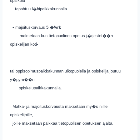
opiskelu
tapahtuu l�hipaikkakunnalla
• majoituskorvaus
5 �/vrk
– maksetaan kun tietopuolinen opetus j�rjestet��n
opiskelijan koti-
tai oppisopimuspaikkakunnan ulkopuolella ja opiskelija joutuu
y�pym��n
opiskelupaikkakunnalla.
Matka- ja majoituskorvausta maksetaan my�s niille
opiskelijoille,
joille maksetaan palkkaa tietopuolisen opetuksen ajalta.