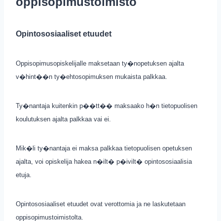
oppisopimustoimisto
Opintososiaaliset etuudet
Oppisopimusopiskelijalle maksetaan ty�nopetuksen ajalta
v�hint��n ty�ehtosopimuksen mukaista palkkaa.
Ty�nantaja kuitenkin p��tt�� maksaako h�n tietopuolisen
koulutuksen ajalta palkkaa vai ei.
Mik�li ty�nantaja ei maksa palkkaa tietopuolisen opetuksen
ajalta, voi opiskelija hakea n�ilt� p�ivilt� opintososiaalisia
etuja.
Opintososiaaliset etuudet ovat verottomia ja ne laskutetaan
oppisopimustoimistolta.