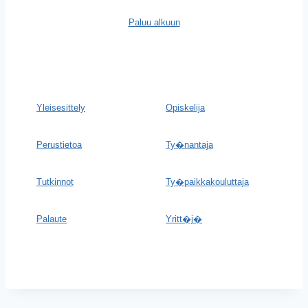
Paluu alkuun
Yleisesittely
Opiskelija
Perustietoa
Ty�nantaja
Tutkinnot
Ty�paikkakouluttaja
Palaute
Yritt�j�