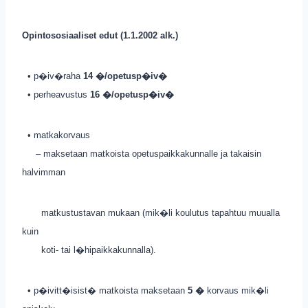
Opintososiaaliset edut (1.1.2002 alk.)
• p�iv�raha
14 �/opetusp�iv�
• perheavustus
16 �/opetusp�iv�
• matkakorvaus
– maksetaan matkoista opetuspaikkakunnalle ja takaisin
halvimman
matkustustavan mukaan (mik�li koulutus tapahtuu muualla
kuin
koti- tai l�hipaikkakunnalla).
• p�ivitt�isist� matkoista maksetaan
5 �
korvaus mik�li