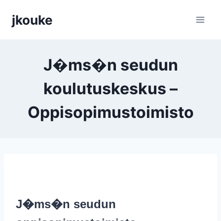
Siirry
jkouke
sisältöön
J�ms�n seudun
koulutuskeskus –
Oppisopimustoimisto
J�ms�n seudun