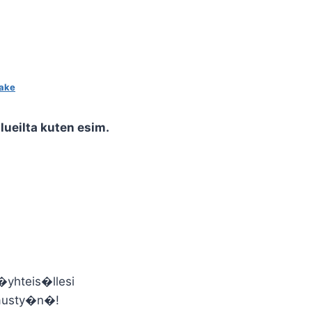
make
ueilta kuten esim.
yhteis�llesi
lausty�n�!