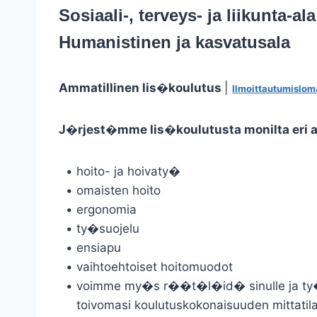
Sosiaali-, terveys- ja liikunta-ala
Humanistinen ja kasvatusala
Ammatillinen lis�koulutus
|
Ilmoittautumislo
J�rjest�mme lis�koulutusta monilta eri al
• hoito- ja hoivaty�
• omaisten hoito
• ergonomia
• ty�suojelu
• ensiapu
• vaihtoehtoiset hoitomuodot
• voimme my�s r��t�l�id� sinulle ja ty�
toivomasi koulutuskokonaisuuden mittati