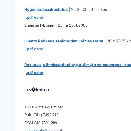
Hygieniapassikoulutus
| 22.3.2005 4h + koe
(
.pdf esite
)
Ensiapu I-kurssi
| 25. ja 26.4.2005
Luento Rakkaus senioreiden voimavarana
| 26.4.2005 kl
(
.pdf esite
)
Rakkaus ja ihmissuhteet ty�el�m�n voimavarana -ko
(
.pdf esite
)
Lis�tietoja
Tuula Rintala-Salminen
Puh. (014) 7492 913
GSM 040 7691 289
tuula.rintala@jkouke.fi