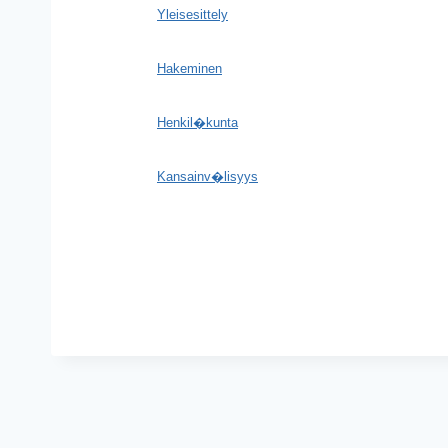
Yleisesittely
Hakeminen
Henkil�kunta
Kansainv�lisyys