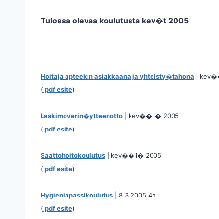
Tulossa olevaa koulutusta kev�t 2005
Hoitaja apteekin asiakkaana ja yhteisty�tahona
| kev�
(
.pdf esite
)
Laskimoverin�ytteenotto
| kev��ll� 2005
(
.pdf esite
)
Saattohoitokoulutus
| kev��ll� 2005
(
.pdf esite
)
Hygieniapassikoulutus
| 8.3.2005 4h
(
.pdf esite
)