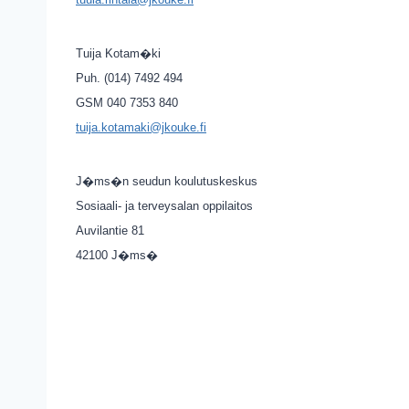
Tuija Kotam�ki
Puh. (014) 7492 494
GSM 040 7353 840
tuija.kotamaki@jkouke.fi
J�ms�n seudun koulutuskeskus
Sosiaali- ja terveysalan oppilaitos
Auvilantie 81
42100 J�ms�