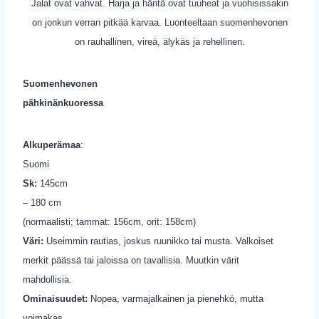
Jalat ovat vahvat. Harja ja häntä ovat tuuheat ja vuohisissakin
on jonkun verran pitkää karvaa. Luonteeltaan suomenhevonen
on rauhallinen, vireä, älykäs ja rehellinen.
Suomenhevonen
pähkinänkuoressa
Alkuperämaa
:
Suomi
Sk:
145cm
– 180 cm
(normaalisti; tammat: 156cm, orit: 158cm)
Väri:
Useimmin rautias, joskus ruunikko tai musta. Valkoiset
merkit päässä tai jaloissa on tavallisia. Muutkin värit
mahdollisia.
Ominaisuudet:
Nopea, varmajalkainen ja pienehkö, mutta
voimakas