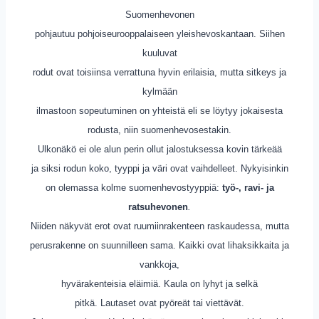
Suomenhevonen
pohjautuu pohjoiseurooppalaiseen yleishevoskantaan. Siihen
kuuluvat
rodut ovat toisiinsa verrattuna hyvin erilaisia, mutta sitkeys ja
kylmään
ilmastoon sopeutuminen on yhteistä eli se löytyy jokaisesta
rodusta, niin suomenhevosestakin.
Ulkonäkö ei ole alun perin ollut jalostuksessa kovin tärkeää
ja siksi rodun koko, tyyppi ja väri ovat vaihdelleet. Nykyisinkin
on olemassa kolme suomenhevostyyppiä:
työ-, ravi- ja
ratsuhevonen
.
Niiden näkyvät erot ovat ruumiinrakenteen raskaudessa, mutta
perusrakenne on suunnilleen sama. Kaikki ovat lihaksikkaita ja
vankkoja,
hyvärakenteisia eläimiä. Kaula on lyhyt ja selkä
pitkä. Lautaset ovat pyöreät tai viettävät.