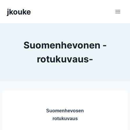
Siirry
jkouke
sisältöön
Suomenhevonen -
rotukuvaus-
Suomenhevosen
rotukuvaus