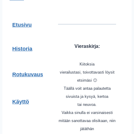
Etusivu
Vieraskirja:
Historia
Kiitoksia
vierailustasi, toivottavasti löysit
Rotukuvaus
etsimäsi 🙂
Täällä voit antaa palautetta
sivuista ja kysyä, kertoa
Käyttö
tai neuvoa.
Vaikka sinulla ei varsinaisesti
mitään sanottavaa olisikaan, niin
jätäthän