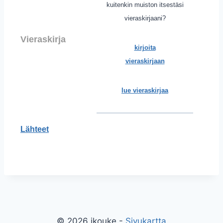
kuitenkin muiston itsestäsi
vieraskirjaani?
Vieraskirja
kirjoita
vieraskirjaan
lue vieraskirjaa
Lähteet
© 2026 jkouke -
Sivukartta