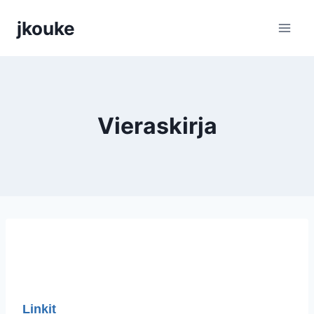
Siirry
jkouke
sisältöön
Vieraskirja
Linkit