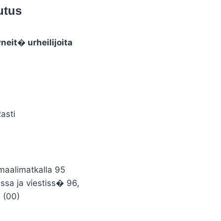
utus
eit� urheilijoita
asti
maalimatkalla 95
sa ja viestiss� 96,
 (00)