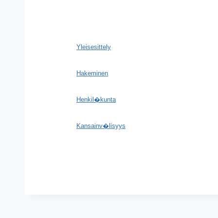
Yleisesittely
Hakeminen
Henkil�kunta
Kansainv�lisyys