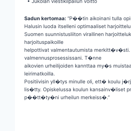
• Jukolan viestikilpailun voitto
Sadun kertomaa:
”P��tin aikoinani tulla op
Halusin luoda itselleni optimaaliset harjoitt
Suomen suunnistusliiton virallinen harjoittel
harjoituspaikoille
helpottivat valmentautumista merkitt�v�sti
valmennusprosessissani. T�nne
aikovien urheilijoiden kannttaa my�s muista
leirimatkoilla.
Positiivisin yll�tys minulle oli, ett� koulu j�
lis�tty. Opiskelussa koulun kansainv�liset pr
p��tt�ty�ni urheilun merkeiss�.”