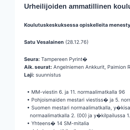
Urheilijoiden ammatillinen koul
Koulutuskeskuksessa opiskelleita menestyn
Satu Vesalainen
(28.12.76)
Seura:
Tampereen Pyrint�
Aik. seurat:
Angelniemen Ankkurit, Paimion R
Laji:
suunnistus
• MM-viestin 6. ja 11. normaalimatkalla 96
• Pohjoismaiden mestari viestiss� ja 5. nor
• Suomen mestari normaalimatkalla, y�kisas
normaalimatkalla 2. (00) ja y�kilpailussa 1.
• Yhteens� 14 SM-mitalia