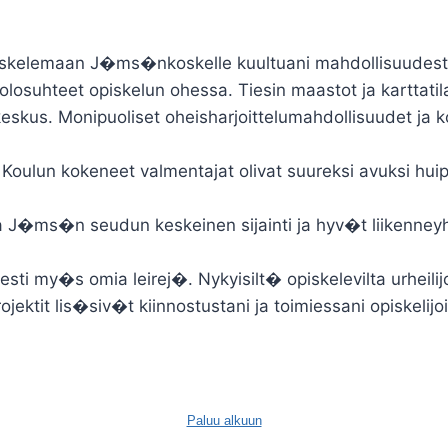
iskelemaan J�ms�nkoskelle kuultuani mahdollisuudesta t
eluolosuhteet opiskelun ohessa. Tiesin maastot ja karttat
ukeskus. Monipuoliset oheisharjoittelumahdollisuudet ja
. Koulun kokeneet valmentajat olivat suureksi avuksi 
a J�ms�n seudun keskeinen sijainti ja hyv�t liikenneyh
rjesti my�s omia leirej�. Nykyisilt� opiskelevilta urheilij
ojektit lis�siv�t kiinnostustani ja toimiessani opiskelij
Paluu alkuun