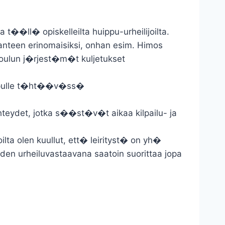
��ll� opiskelleilta huippu-urheilijoilta.
ilanteen erinomaisiksi, onhan esim. Himos
 koulun j�rjest�m�t kuljetukset
huipulle t�ht��v�ss�
teydet, jotka s��st�v�t aikaa kilpailu- ja
oilta olen kuullut, ett� leirityst� on yh�
oiden urheiluvastaavana saatoin suorittaa jopa