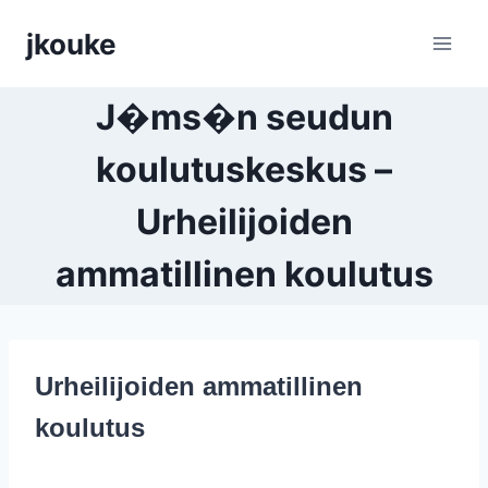
Siirry
jkouke
sisältöön
J�ms�n seudun
koulutuskeskus –
Urheilijoiden
ammatillinen koulutus
Urheilijoiden ammatillinen
koulutus