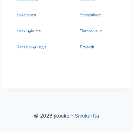
Hakeminen
Yhteystiedot
Henkil�kunta
Tietopalvelut
Kansainv�lisyys
Projektit
© 2026 jkouke -
Sivukartta