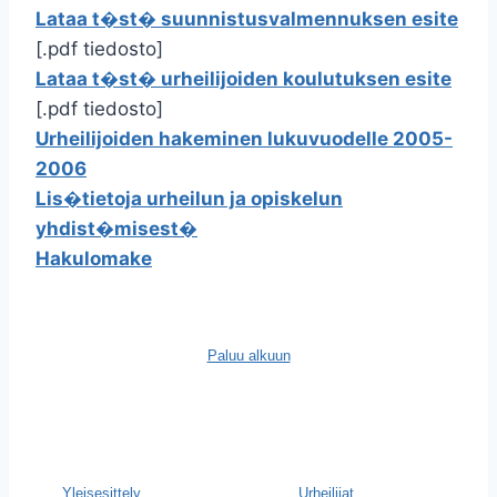
Lataa t�st� suunnistusvalmennuksen esite
[.pdf tiedosto]
Lataa t�st� urheilijoiden koulutuksen esite
[.pdf tiedosto]
Urheilijoiden hakeminen lukuvuodelle 2005-
2006
Lis�tietoja urheilun ja opiskelun
yhdist�misest�
Hakulomake
Paluu alkuun
Yleisesittely
Urheilijat