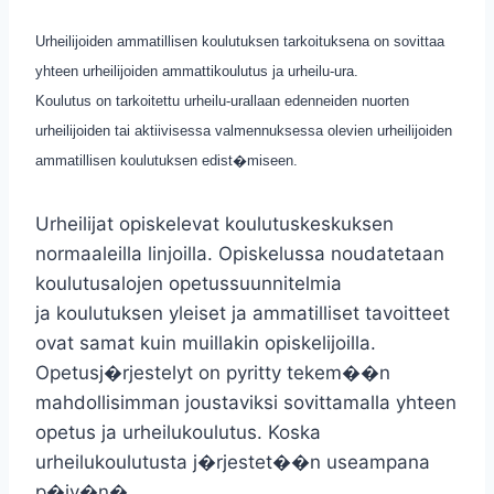
Urheilijoiden ammatillisen koulutuksen tarkoituksena on sovittaa
yhteen urheilijoiden ammattikoulutus ja urheilu-ura.
Koulutus on tarkoitettu urheilu-urallaan edenneiden nuorten
urheilijoiden tai aktiivisessa valmennuksessa olevien urheilijoiden
ammatillisen koulutuksen edist�miseen.
Urheilijat opiskelevat koulutuskeskuksen
normaaleilla linjoilla. Opiskelussa noudatetaan
koulutusalojen opetussuunnitelmia
ja koulutuksen yleiset ja ammatilliset tavoitteet
ovat samat kuin muillakin opiskelijoilla.
Opetusj�rjestelyt on pyritty tekem��n
mahdollisimman joustaviksi sovittamalla yhteen
opetus ja urheilukoulutus. Koska
urheilukoulutusta j�rjestet��n useampana
p�iv�n�