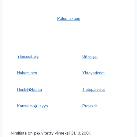
Paluu alkuun
Yleisesittely
Urheilijat
Hakeminen
Yhteystiedot
Henkil�kunta
Tietopalvelut
Kansainv�lisyys
Projektit
Nimilista on p�ivitetty viimeksi 31.10.2001.