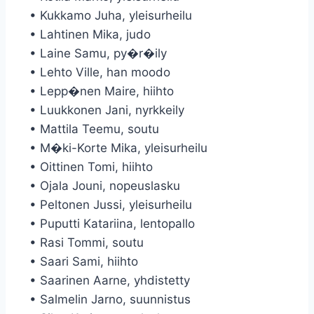
• Kukkamo Juha, yleisurheilu
• Lahtinen Mika, judo
• Laine Samu, py�r�ily
• Lehto Ville, han moodo
• Lepp�nen Maire, hiihto
• Luukkonen Jani, nyrkkeily
• Mattila Teemu, soutu
• M�ki-Korte Mika, yleisurheilu
• Oittinen Tomi, hiihto
• Ojala Jouni, nopeuslasku
• Peltonen Jussi, yleisurheilu
• Puputti Katariina, lentopallo
• Rasi Tommi, soutu
• Saari Sami, hiihto
• Saarinen Aarne, yhdistetty
• Salmelin Jarno, suunnistus