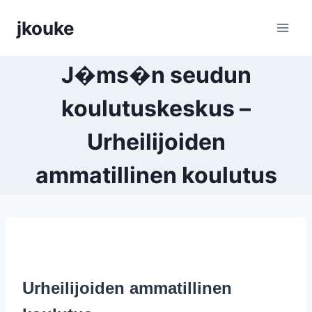
Siirry
jkouke
sisältöön
J�ms�n seudun
koulutuskeskus –
Urheilijoiden
ammatillinen koulutus
Urheilijoiden ammatillinen