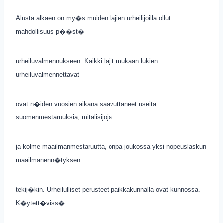
Alusta alkaen on my�s muiden lajien urheilijoilla ollut
mahdollisuus p��st�
urheiluvalmennukseen. Kaikki lajit mukaan lukien
urheiluvalmennettavat
ovat n�iden vuosien aikana saavuttaneet useita
suomenmestaruuksia, mitalisijoja
ja kolme maailmanmestaruutta, onpa joukossa yksi nopeuslaskun
maailmanenn�tyksen
tekij�kin. Urheilulliset perusteet paikkakunnalla ovat kunnossa.
K�ytett�viss�