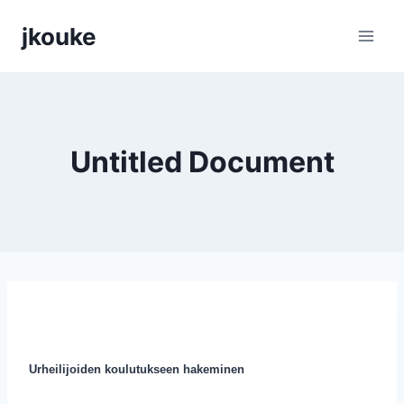
Siirry
jkouke
sisältöön
Untitled Document
Urheilijoiden koulutukseen hakeminen