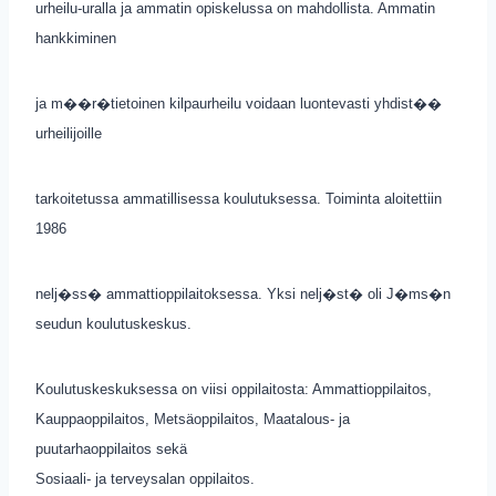
urheilu-uralla ja ammatin opiskelussa on mahdollista. Ammatin
hankkiminen
ja m��r�tietoinen kilpaurheilu voidaan luontevasti yhdist��
urheilijoille
tarkoitetussa ammatillisessa koulutuksessa. Toiminta aloitettiin
1986
nelj�ss� ammattioppilaitoksessa. Yksi nelj�st� oli J�ms�n
seudun koulutuskeskus.
Koulutuskeskuksessa on viisi oppilaitosta: Ammattioppilaitos,
Kauppaoppilaitos, Metsäoppilaitos, Maatalous- ja
puutarhaoppilaitos sekä
Sosiaali- ja terveysalan oppilaitos.