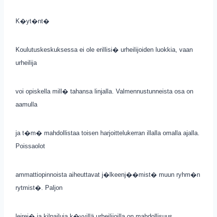
K�yt�nt�
Koulutuskeskuksessa ei ole erillisi� urheilijoiden luokkia, vaan
urheilija
voi opiskella mill� tahansa linjalla. Valmennustunneista osa on
aamulla
ja t�m� mahdollistaa toisen harjoittelukerran illalla omalla ajalla.
Poissaolot
ammattiopinnoista aiheuttavat j�lkeenj��mist� muun ryhm�n
rytmist�. Paljon
leirej� ja kilpailuja k�yvillä urheilijoilla on mahdollisuus