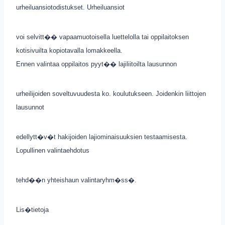
urheiluansiotodistukset. Urheiluansiot
voi selvitt�� vapaamuotoisella luettelolla tai oppilaitoksen
kotisivuilta kopiotavalla lomakkeella.
Ennen valintaa oppilaitos pyyt�� lajiliitoilta lausunnon
urheilijoiden soveltuvuudesta ko. koulutukseen. Joidenkin liittojen
lausunnot
edellytt�v�t hakijoiden lajiominaisuuksien testaamisesta.
Lopullinen valintaehdotus
tehd��n yhteishaun valintaryhm�ss�.
Lis�tietoja