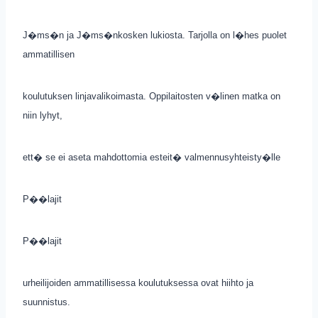
J�ms�n ja J�ms�nkosken lukiosta. Tarjolla on l�hes puolet
ammatillisen
koulutuksen linjavalikoimasta. Oppilaitosten v�linen matka on
niin lyhyt,
ett� se ei aseta mahdottomia esteit� valmennusyhteisty�lle
P��lajit
P��lajit
urheilijoiden ammatillisessa koulutuksessa ovat hiihto ja
suunnistus.