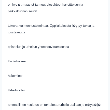
on hyv�t maastot ja muut olosuhteet harjoitteluun ja
paikkakunnan seurat
tukevat valmennustoimintaa. Oppilaitoksista l�ytyy tukea ja
joustavuutta
opiskelun ja urheilun yhteensovittamisessa.
Koulutukseen
hakeminen
Urheilijoiden
ammatillinen koulutus on tarkoitettu urheilu-urallaan jo n�ytt�j�