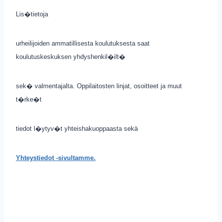
Lis�tietoja
urheilijoiden ammatillisesta koulutuksesta saat
koulutuskeskuksen yhdyshenkil�ilt�
sek� valmentajalta. Oppilaitosten linjat, osoitteet ja muut
t�rke�t
tiedot l�ytyv�t yhteishakuoppaasta sekä
Yhteystiedot -sivultamme.