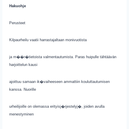
Hakuohje
Perusteet
Kilpaurheilu vaatii harrastajaltaan monivuotista
ja m��r�tietoista valmentautumista. Paras huipulle tähtäävän
harjoittelun kausi
ajoittuu samaan ik�vaiheeseen ammattiin kouluttautumisen
kanssa. Nuorille
urheilijoille on olemassa erityisj�rjestelyj�, joiden avulla
menestyminen