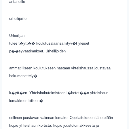
antaneille
urheilijoille.
Urheilijan
tulee t�ytt�� koulutusalaansa liityv�t yleiset
p��syvaatimukset. Urheilijoiden
ammatilliseen koulutukseen haetaan yhteishaussa joustavaa
hakumenettely�
k�ytt�en. Yhteishakutoimistoon l�hetet��n yhteishaun
lomakkeen liitteen�
erillinen joustavan valinnan lomake. Oppilaitokseen lähetetään
kopio yhteishaun kortista, kopio joustolomakkeesta ja