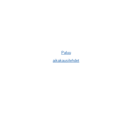
Paluu
aikakausilehdet