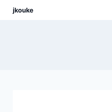
Siirry
jkouke
sisältöön