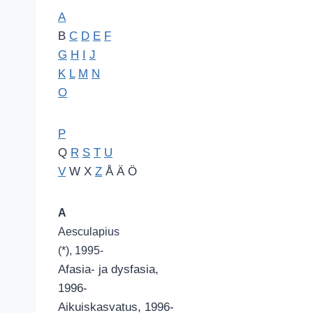
A
B
C
D
E
F
G
H
I
J
K
L
M
N
O
P
Q
R
S
T
U
V
W X
Z
Å Ä Ö
A
Aesculapius
(*), 1995-
Afasia- ja dysfasia,
1996-
Aikuiskasvatus, 1996-