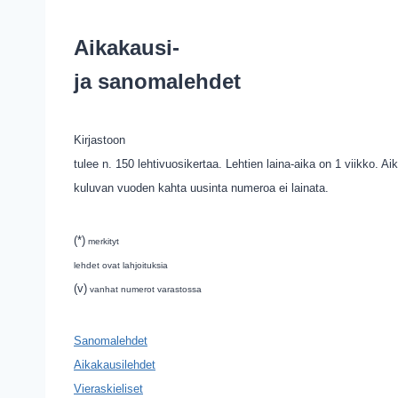
Aikakausi-
ja sanomalehdet
Kirjastoon
tulee n. 150 lehtivuosikertaa. Lehtien laina-aika on 1 viikko. Ai
kuluvan vuoden kahta uusinta numeroa ei lainata.
(*)
merkityt
lehdet ovat lahjoituksia
(v)
vanhat numerot varastossa
Sanomalehdet
Aikakausilehdet
Vieraskieliset