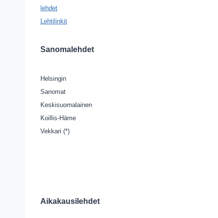
lehdet
Lehtilinkit
S
anomalehdet
Helsingin
Sanomat
K
eskisuomalainen
Koillis-Häme
Vekkari (*)
Aikakausilehdet