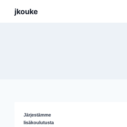
Siirry
jkouke
sisältöön
Järjestämme
lisäkoulutusta