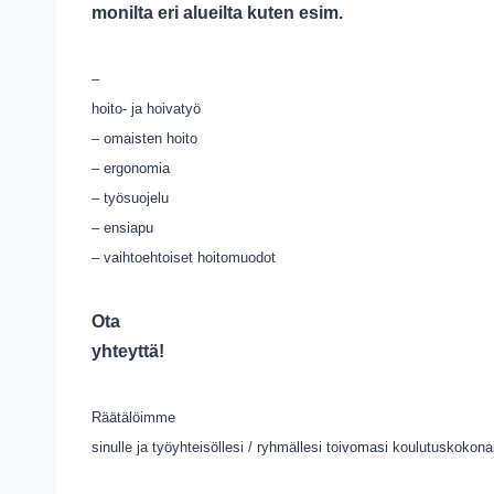
monilta eri alueilta kuten esim.
–
hoito- ja hoivatyö
– omaisten hoito
– ergonomia
– työsuojelu
– ensiapu
– vaihtoehtoiset hoitomuodot
Ota
yhteyttä!
Räätälöimme
sinulle ja työyhteisöllesi / ryhmällesi toivomasi koulutuskokon