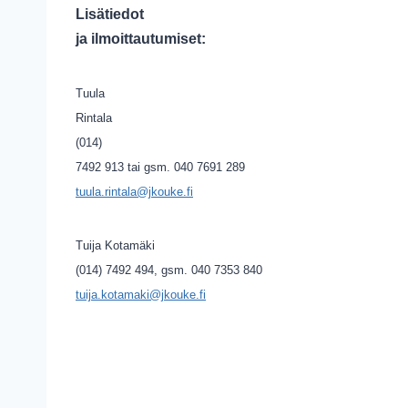
Lisätiedot
ja ilmoittautumiset:
Tuula
Rintala
(014)
7492 913 tai gsm. 040 7691 289
tuula.rintala@jkouke.fi
Tuija Kotamäki
(014) 7492 494, gsm. 040 7353 840
tuija.kotamaki@jkouke.fi