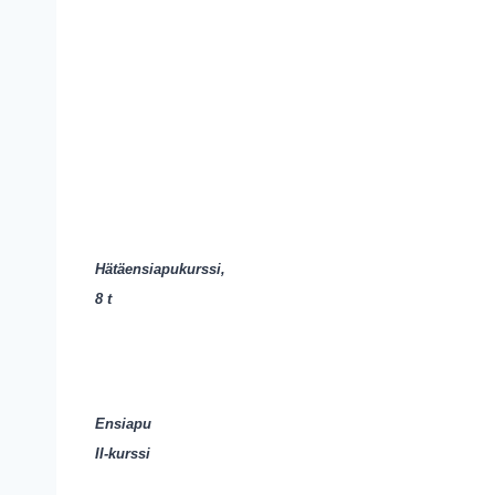
Hätäensiapukurssi,
8 t
Ensiapu
II-kurssi