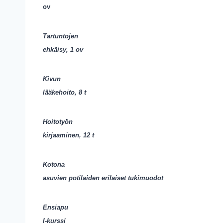
ov
Tartuntojen
ehkäisy, 1 ov
Kivun
lääkehoito, 8 t
Hoitotyön
kirjaaminen, 12 t
Kotona
asuvien potilaiden erilaiset tukimuodot
Ensiapu
I-kurssi