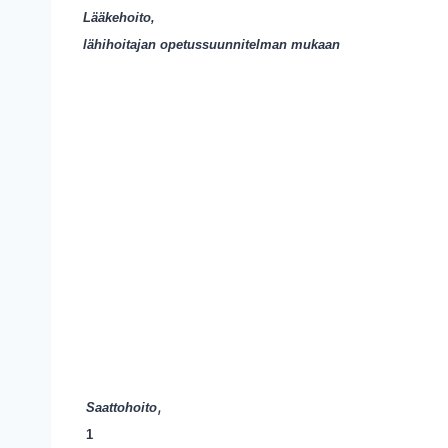
Lääkehoito,
lähihoitajan opetussuunnitelman mukaan
,
Saattohoito
1