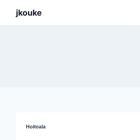
Siirry
jkouke
sisältöön
Hoitoala