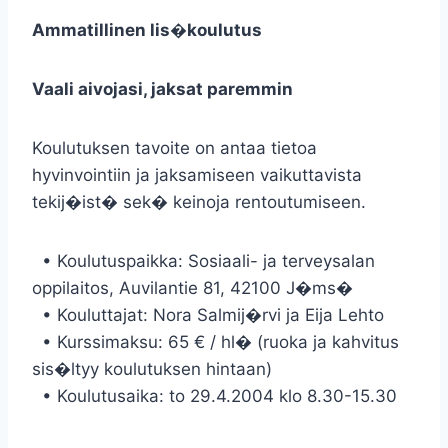
Ammatillinen lis�koulutus
Vaali aivojasi, jaksat paremmin
Koulutuksen tavoite on antaa tietoa
hyvinvointiin ja jaksamiseen vaikuttavista
tekij�ist� sek� keinoja rentoutumiseen.
• Koulutuspaikka: Sosiaali- ja terveysalan
oppilaitos, Auvilantie 81, 42100 J�ms�
• Kouluttajat: Nora Salmij�rvi ja Eija Lehto
• Kurssimaksu: 65 € / hl� (ruoka ja kahvitus
sis�ltyy koulutuksen hintaan)
• Koulutusaika: to 29.4.2004 klo 8.30-15.30