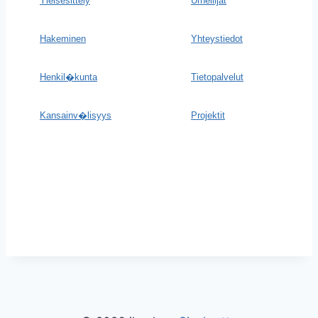
Yleisesittely
Urheilijat
Hakeminen
Yhteystiedot
Henkil�kunta
Tietopalvelut
Kansainv�lisyys
Projektit