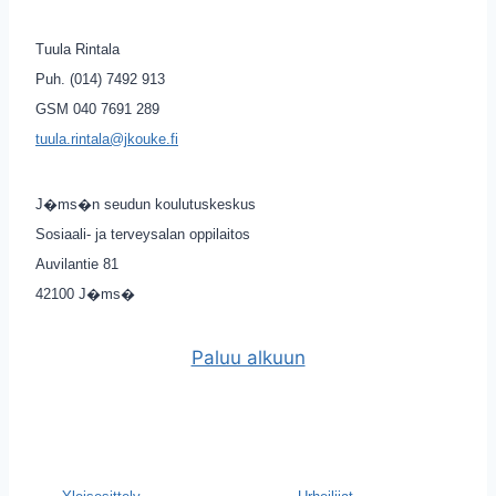
Tuula Rintala
Puh. (014) 7492 913
GSM 040 7691 289
tuula.rintala@jkouke.fi
J�ms�n seudun koulutuskeskus
Sosiaali- ja terveysalan oppilaitos
Auvilantie 81
42100 J�ms�
Paluu alkuun