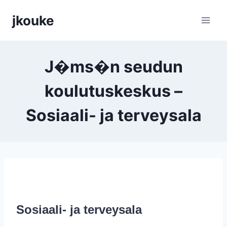
Siirry
jkouke
sisältöön
J�ms�n seudun
koulutuskeskus –
Sosiaali- ja terveysala
Sosiaali- ja terveysala