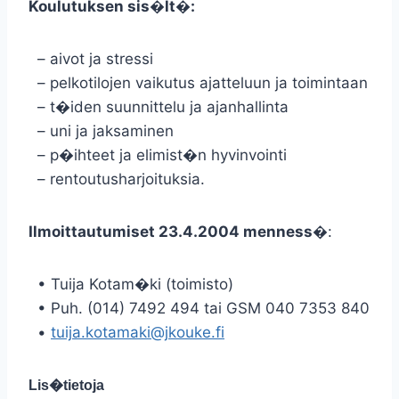
Koulutuksen sis�lt�:
– aivot ja stressi
– pelkotilojen vaikutus ajatteluun ja toimintaan
– t�iden suunnittelu ja ajanhallinta
– uni ja jaksaminen
– p�ihteet ja elimist�n hyvinvointi
– rentoutusharjoituksia.
Ilmoittautumiset 23.4.2004 menness�
:
• Tuija Kotam�ki (toimisto)
• Puh. (014) 7492 494 tai GSM 040 7353 840
•
tuija.kotamaki@jkouke.fi
Lis�tietoja