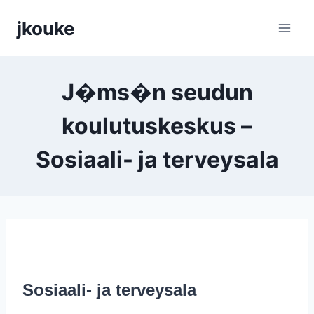
Siirry
jkouke
sisältöön
J�ms�n seudun
koulutuskeskus –
Sosiaali- ja terveysala
Sosiaali- ja terveysala