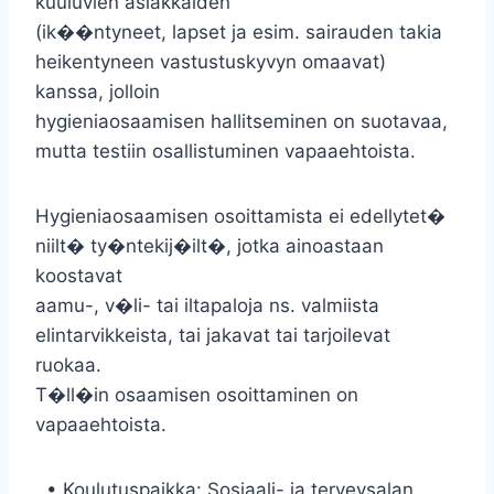
kuuluvien asiakkaiden
(ik��ntyneet, lapset ja esim. sairauden takia
heikentyneen vastustuskyvyn omaavat)
kanssa, jolloin
hygieniaosaamisen hallitseminen on suotavaa,
mutta testiin osallistuminen vapaaehtoista.
Hygieniaosaamisen osoittamista ei edellytet�
niilt� ty�ntekij�ilt�, jotka ainoastaan
koostavat
aamu-, v�li- tai iltapaloja ns. valmiista
elintarvikkeista, tai jakavat tai tarjoilevat
ruokaa.
T�ll�in osaamisen osoittaminen on
vapaaehtoista.
• Koulutuspaikka: Sosiaali- ja terveysalan