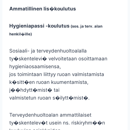
Ammatillinen lis�koulutus
Hygieniapassi -koulutus
(sos. ja terv. alan
henkil�ille)
Sosiaali- ja terveydenhuoltoalalla
ty�skentelevi� velvoitetaan osoittamaan
hygieniaosaamisensa,
jos toimintaan liittyy ruoan valmistamista
k�sitt�en ruoan kuumentamista,
j��hdytt�mist� tai
valmistetun ruoan s�ilytt�mist�.
Terveydenhuoltoalan ammattilaiset
ty�skentelev�t usein ns. riskiryhm��n