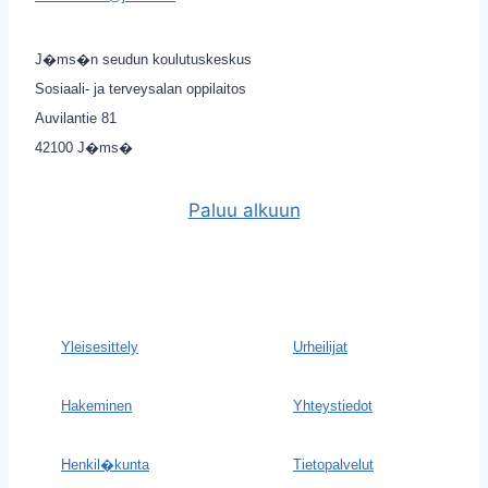
J�ms�n seudun koulutuskeskus
Sosiaali- ja terveysalan oppilaitos
Auvilantie 81
42100 J�ms�
Paluu alkuun
Yleisesittely
Urheilijat
Hakeminen
Yhteystiedot
Henkil�kunta
Tietopalvelut