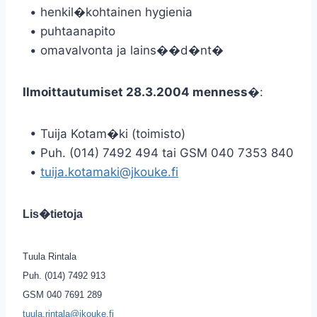
• henkil�kohtainen hygienia
• puhtaanapito
• omavalvonta ja lains��d�nt�
Ilmoittautumiset 28.3.2004 menness�
:
• Tuija Kotam�ki (toimisto)
• Puh. (014) 7492 494 tai GSM 040 7353 840
•
tuija.kotamaki@jkouke.fi
Lis�tietoja
Tuula Rintala
Puh. (014) 7492 913
GSM 040 7691 289
tuula.rintala@jkouke.fi