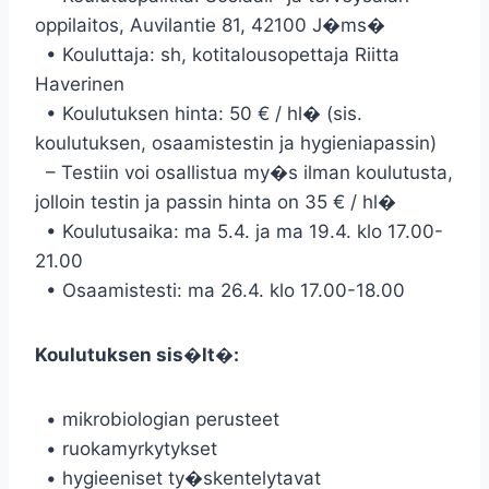
oppilaitos, Auvilantie 81, 42100 J�ms�
• Kouluttaja: sh, kotitalousopettaja Riitta
Haverinen
• Koulutuksen hinta: 50 € / hl� (sis.
koulutuksen, osaamistestin ja hygieniapassin)
– Testiin voi osallistua my�s ilman koulutusta,
jolloin testin ja passin hinta on 35 € / hl�
• Koulutusaika: ma 5.4. ja ma 19.4. klo 17.00-
21.00
• Osaamistesti: ma 26.4. klo 17.00-18.00
Koulutuksen sis�lt�:
• mikrobiologian perusteet
• ruokamyrkytykset
• hygieeniset ty�skentelytavat