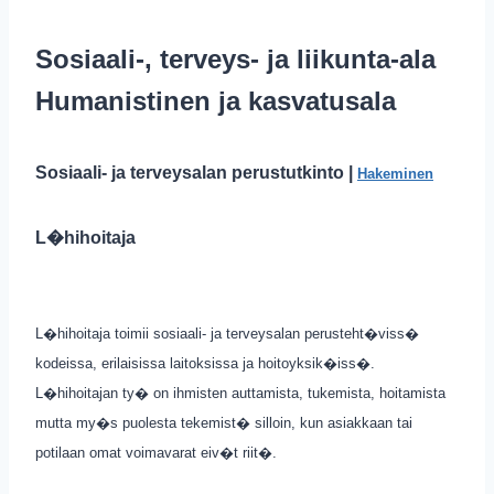
Sosiaali-, terveys- ja liikunta-ala
Humanistinen ja kasvatusala
Sosiaali- ja terveysalan perustutkinto |
Hakeminen
L�hihoitaja
L�hihoitaja toimii sosiaali- ja terveysalan perusteht�viss�
kodeissa, erilaisissa laitoksissa ja hoitoyksik�iss�.
L�hihoitajan ty� on ihmisten auttamista, tukemista, hoitamista
mutta my�s puolesta tekemist� silloin, kun asiakkaan tai
potilaan omat voimavarat eiv�t riit�.