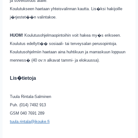
ja soveltuvuus alalle.
Koulutukseen haetaan yhteisvalinnan kautta. Lis�ksi hakijoille
j�rjestet��n valintakoe.
HUOM!
Koulutusohjelmaopintoihin voit hakea my�s erikseen.
Koulutus edellytt�� sosiaali- tai terveysalan perusopintoja.
Koulutusohjelmiin haetaan aina huhtikuun ja marraskuun loppuun
menness� (40 ov:n alkavat tammi- ja elokuussa).
Lis�tietoja
Tuula Rintala-Salminen
Puh. (014) 7492 913
GSM 040 7691 289
tuula.rintala@jkouke.fi