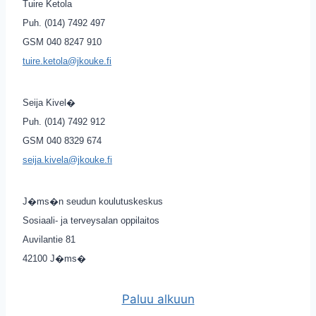
Tuire Ketola
Puh. (014) 7492 497
GSM 040 8247 910
tuire.ketola@jkouke.fi
Seija Kivel�
Puh. (014) 7492 912
GSM 040 8329 674
seija.kivela@jkouke.fi
J�ms�n seudun koulutuskeskus
Sosiaali- ja terveysalan oppilaitos
Auvilantie 81
42100 J�ms�
Paluu alkuun