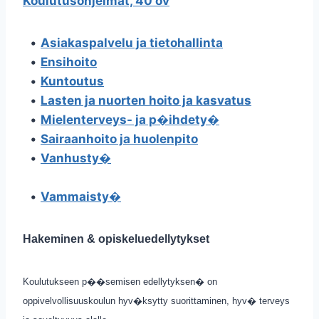
Koulutusohjelmat, 40 ov
•
Asiakaspalvelu ja tietohallinta
•
Ensihoito
•
Kuntoutus
•
Lasten ja nuorten hoito ja kasvatus
•
Mielenterveys- ja p�ihdety�
•
Sairaanhoito ja huolenpito
•
Vanhusty�
•
Vammaisty�
Hakeminen & opiskeluedellytykset
Koulutukseen p��semisen edellytyksen� on
oppivelvollisuuskoulun hyv�ksytty suorittaminen, hyv� terveys