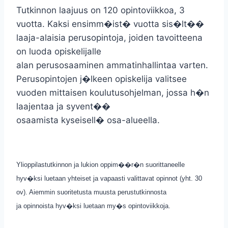
Tutkinnon laajuus on 120 opintoviikkoa, 3
vuotta. Kaksi ensimm�ist� vuotta sis�lt��
laaja-alaisia perusopintoja, joiden tavoitteena
on luoda opiskelijalle
alan perusosaaminen ammatinhallintaa varten.
Perusopintojen j�lkeen opiskelija valitsee
vuoden mittaisen koulutusohjelman, jossa h�n
laajentaa ja syvent��
osaamista kyseisell� osa-alueella.
Ylioppilastutkinnon ja lukion oppim��r�n suorittaneelle
hyv�ksi luetaan yhteiset ja vapaasti valittavat opinnot (yht. 30
ov). Aiemmin suoritetusta muusta perustutkinnosta
ja opinnoista hyv�ksi luetaan my�s opintoviikkoja.