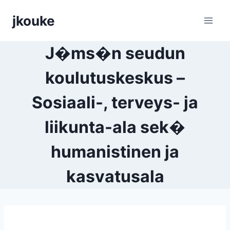
Siirry
jkouke
sisältöön
J�ms�n seudun
koulutuskeskus –
Sosiaali-, terveys- ja
liikunta-ala sek�
humanistinen ja
kasvatusala