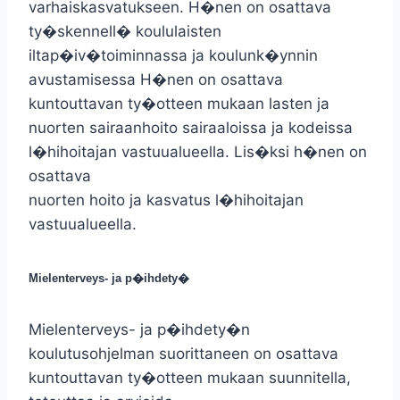
varhaiskasvatukseen. H�nen on osattava
ty�skennell� koululaisten
iltap�iv�toiminnassa ja koulunk�ynnin
avustamisessa H�nen on osattava
kuntouttavan ty�otteen mukaan lasten ja
nuorten sairaanhoito sairaaloissa ja kodeissa
l�hihoitajan vastuualueella. Lis�ksi h�nen on
osattava
nuorten hoito ja kasvatus l�hihoitajan
vastuualueella.
Mielenterveys- ja p�ihdety�
Mielenterveys- ja p�ihdety�n
koulutusohjelman suorittaneen on osattava
kuntouttavan ty�otteen mukaan suunnitella,