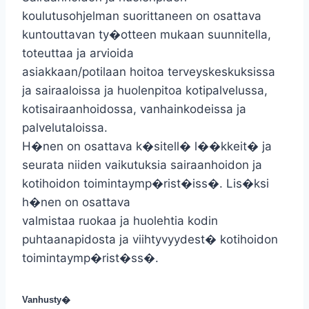
koulutusohjelman suorittaneen on osattava
kuntouttavan ty�otteen mukaan suunnitella,
toteuttaa ja arvioida
asiakkaan/potilaan hoitoa terveyskeskuksissa
ja sairaaloissa ja huolenpitoa kotipalvelussa,
kotisairaanhoidossa, vanhainkodeissa ja
palvelutaloissa.
H�nen on osattava k�sitell� l��kkeit� ja
seurata niiden vaikutuksia sairaanhoidon ja
kotihoidon toimintaymp�rist�iss�. Lis�ksi
h�nen on osattava
valmistaa ruokaa ja huolehtia kodin
puhtaanapidosta ja viihtyvyydest� kotihoidon
toimintaymp�rist�ss�.
Vanhusty�