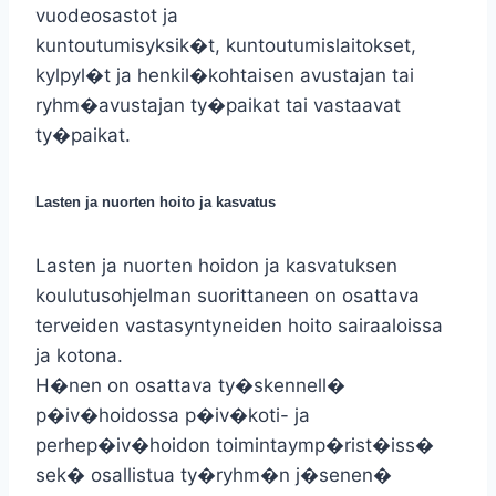
vuodeosastot ja
kuntoutumisyksik�t, kuntoutumislaitokset,
kylpyl�t ja henkil�kohtaisen avustajan tai
ryhm�avustajan ty�paikat tai vastaavat
ty�paikat.
Lasten ja nuorten hoito ja kasvatus
Lasten ja nuorten hoidon ja kasvatuksen
koulutusohjelman suorittaneen on osattava
terveiden vastasyntyneiden hoito sairaaloissa
ja kotona.
H�nen on osattava ty�skennell�
p�iv�hoidossa p�iv�koti- ja
perhep�iv�hoidon toimintaymp�rist�iss�
sek� osallistua ty�ryhm�n j�senen�