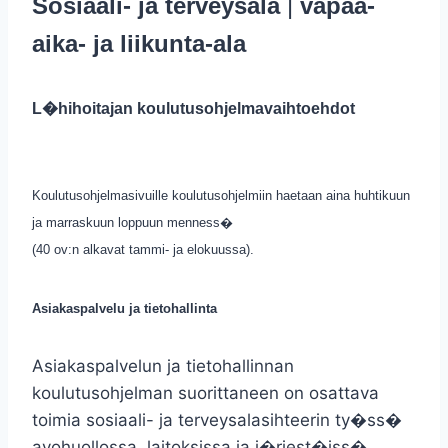
Sosiaali- ja terveysala
|
vapaa-
aika- ja liikunta-ala
L�hihoitajan koulutusohjelmavaihtoehdot
Koulutusohjelmasivuille koulutusohjelmiin haetaan aina huhtikuun
ja marraskuun loppuun menness�
(40 ov:n alkavat tammi- ja elokuussa).
Asiakaspalvelu ja tietohallinta
Asiakaspalvelun ja tietohallinnan
koulutusohjelman suorittaneen on osattava
toimia sosiaali- ja terveysalasihteerin ty�ss�
avohuollossa, laitoksissa ja j�rjest�iss�.