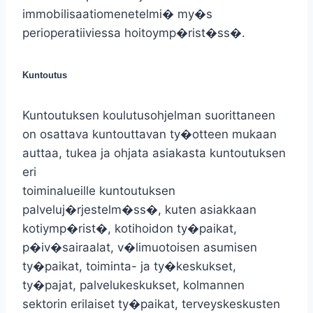
immobilisaatiomenetelmi� my�s
perioperatiiviessa hoitoymp�rist�ss�.
Kuntoutus
Kuntoutuksen koulutusohjelman suorittaneen
on osattava kuntouttavan ty�otteen mukaan
auttaa, tukea ja ohjata asiakasta kuntoutuksen
eri
toiminalueille kuntoutuksen
palveluj�rjestelm�ss�, kuten asiakkaan
kotiymp�rist�, kotihoidon ty�paikat,
p�iv�sairaalat, v�limuotoisen asumisen
ty�paikat, toiminta- ja ty�keskukset,
ty�pajat, palvelukeskukset, kolmannen
sektorin erilaiset ty�paikat, terveyskeskusten