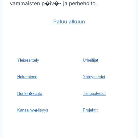
vammaisten p�iv�- ja perhehoito.
Paluu alkuun
Yleisesittely
Urheilijat
Hakeminen
Yhteystiedot
Henkil�kunta
Tietopalvelut
Kansainv�lisyys
Projektit