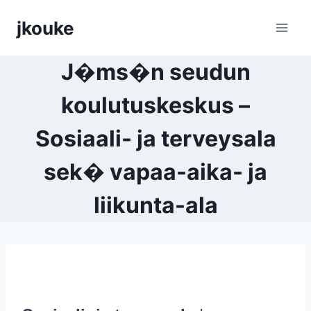
Siirry
jkouke
sisältöön
J�ms�n seudun
koulutuskeskus –
Sosiaali- ja terveysala
sek� vapaa-aika- ja
liikunta-ala