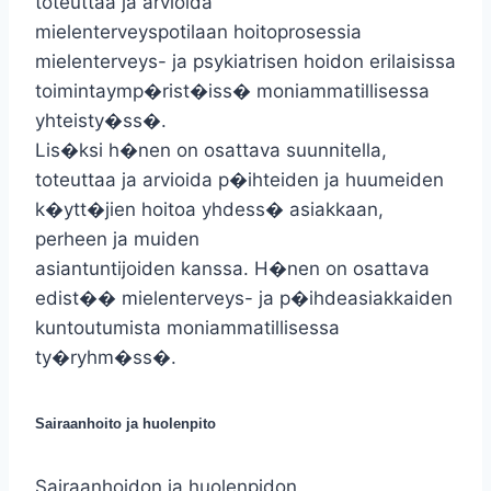
toteuttaa ja arvioida
mielenterveyspotilaan hoitoprosessia
mielenterveys- ja psykiatrisen hoidon erilaisissa
toimintaymp�rist�iss� moniammatillisessa
yhteisty�ss�.
Lis�ksi h�nen on osattava suunnitella,
toteuttaa ja arvioida p�ihteiden ja huumeiden
k�ytt�jien hoitoa yhdess� asiakkaan,
perheen ja muiden
asiantuntijoiden kanssa. H�nen on osattava
edist�� mielenterveys- ja p�ihdeasiakkaiden
kuntoutumista moniammatillisessa
ty�ryhm�ss�.
Sairaanhoito ja huolenpito
Sairaanhoidon ja huolenpidon