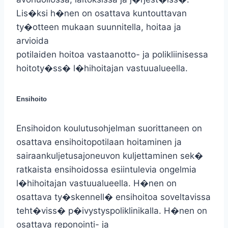
Lis�ksi h�nen on osattava kuntouttavan
ty�otteen mukaan suunnitella, hoitaa ja
arvioida
potilaiden hoitoa vastaanotto- ja polikliinisessa
hoitoty�ss� l�hihoitajan vastuualueella.
Ensihoito
Ensihoidon koulutusohjelman suorittaneen on
osattava ensihoitopotilaan hoitaminen ja
sairaankuljetusajoneuvon kuljettaminen sek�
ratkaista ensihoidossa esiintulevia ongelmia
l�hihoitajan vastuualueella. H�nen on
osattava ty�skennell� ensihoitoa soveltavissa
teht�viss� p�ivystyspoliklinikalla. H�nen on
osattava reponointi- ja