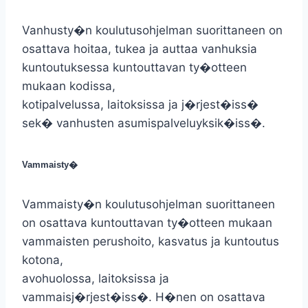
Vanhusty�n koulutusohjelman suorittaneen on
osattava hoitaa, tukea ja auttaa vanhuksia
kuntoutuksessa kuntouttavan ty�otteen
mukaan kodissa,
kotipalvelussa, laitoksissa ja j�rjest�iss�
sek� vanhusten asumispalveluyksik�iss�.
Vammaisty�
Vammaisty�n koulutusohjelman suorittaneen
on osattava kuntouttavan ty�otteen mukaan
vammaisten perushoito, kasvatus ja kuntoutus
kotona,
avohuolossa, laitoksissa ja
vammaisj�rjest�iss�. H�nen on osattava