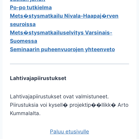
Po-po tutkielma
Mets�stysmatkailu Nivala-Haapaj�rven
seuroissa
Mets�stysmatkailuselvitys Varsinais-
Suomessa
Seminaarin puheenvuorojen yhteenveto
Lahtivajapiirustukset
Lahtivajapiirustukset ovat valmistuneet.
Piirustuksia voi kysell� projektip��llikk� Arto
Kummalalta.
Paluu etusivulle