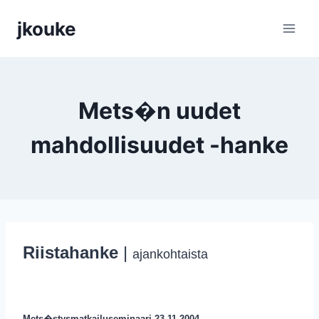
Siirry
jkouke
sisältöön
Mets�n uudet
mahdollisuudet -hanke
Riistahanke
|
ajankohtaista
Mets�stysmatkailuseminaari 23.11.2004