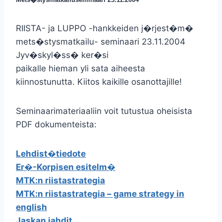
RIISTA- ja LUPPO -hankkeiden j�rjest�m�
mets�stysmatkailu- seminaari 23.11.2004
Jyv�skyl�ss� ker�si
paikalle hieman yli sata aiheesta
kiinnostunutta. Kiitos kaikille osanottajille!
Seminaarimateriaaliin voit tutustua oheisista
PDF dokumenteista:
Lehdist�tiedote
Er�-Korpisen esitelm�
MTK:n riistastrategia
MTK:n riistastrategia – game strategy in
english
Jaskan jahdit