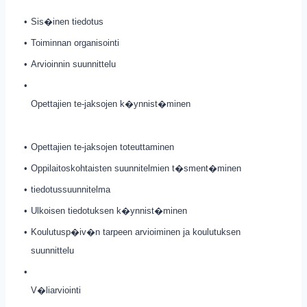
•
Sis�inen tiedotus
•
Toiminnan organisointi
•
Arvioinnin suunnittelu
•
Opettajien te-jaksojen k�ynnist�minen
•
Opettajien te-jaksojen toteuttaminen
•
Oppilaitoskohtaisten suunnitelmien t�sment�minen
•
tiedotussuunnitelma
•
Ulkoisen tiedotuksen k�ynnist�minen
•
Koulutusp�iv�n tarpeen arvioiminen ja koulutuksen
suunnittelu
•
V�liarviointi