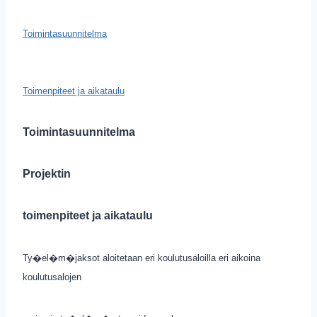
Toimintasuunnitelma
Toimenpiteet ja aikataulu
Toimintasuunnitelma
Projektin
toimenpiteet ja aikataulu
Ty�el�m�jaksot aloitetaan eri koulutusaloilla eri aikoina
koulutusalojen