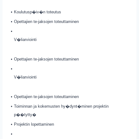
•
Koulutusp�iv�n toteutus
•
Opettajien te-jaksojen toteuttaminen
•
V�liarviointi
•
Opettajien te-jaksojen toteuttaminen
•
V�liarviointi
•
Opettajien te-jaksojen toteuttaminen
•
Toiminnan ja kokemusten hy�dynt�minen projektin
p��tytty�
•
Projektin lopettaminen
•