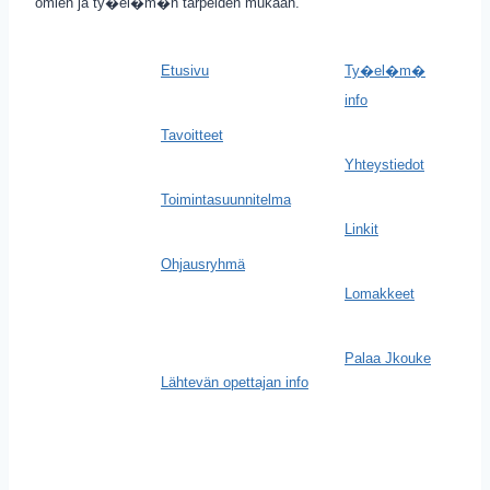
omien ja ty�el�m�n tarpeiden mukaan.
Etusivu
Ty�el�m�
info
Tavoitteet
Yhteystiedot
Toimintasuunnitelma
Linkit
Ohjausryhmä
Lomakkeet
Palaa Jkouke
Lähtevän opettajan info