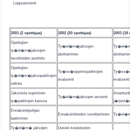
Loppuarviointi
2001 (2 opettajaa)
2002 (20 opettajaa)
2003 (18 
Opettajien
Ty�el�m�jaksojen
Ty�el�m
ty�el�m�jaksojen
aloittaminen
aloittami
tavoitteiden asettelu
Opettajien
Ty�ss�oppimispaikkojen
Ty�ss�op
ty�el�m�jaksopaikkojen
evaluointi
evaluointi
valinta
Jaksoista sopiminen
Asiantunt
Ty�el�m�jaksojen arviointi
ty�paikkojen kanssa
j�rjest�
Ennakointipohjan
Ennakointitiedon soveltaminen
Ty�el�m�
laatiminen
Ty�el�m� jaksojen
Uusien koulutusten