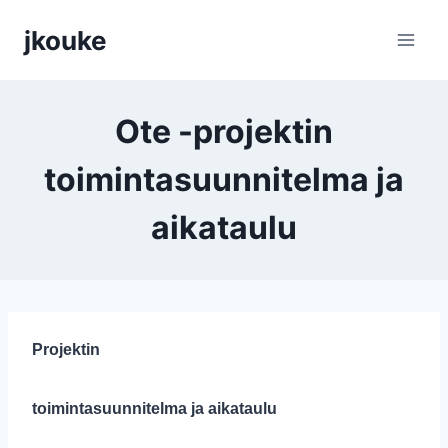
Siirry
jkouke
sisältöön
Ote -projektin
toimintasuunnitelma ja
aikataulu
Projektin
toimintasuunnitelma ja aikataulu