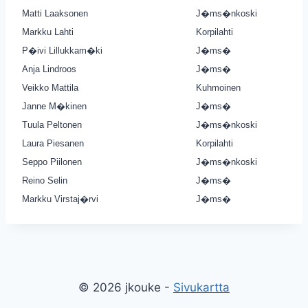
Matti Laaksonen
J�ms�nkoski
Markku Lahti
Korpilahti
P�ivi Lillukkam�ki
J�ms�
Anja Lindroos
J�ms�
Veikko Mattila
Kuhmoinen
Janne M�kinen
J�ms�
Tuula Peltonen
J�ms�nkoski
Laura Piesanen
Korpilahti
Seppo Piilonen
J�ms�nkoski
Reino Selin
J�ms�
Markku Virstaj�rvi
J�ms�
© 2026 jkouke -
Sivukartta