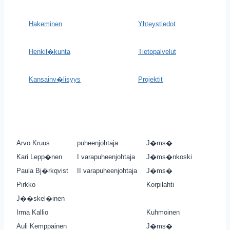
Hakeminen
Yhteystiedot
Henkil�kunta
Tietopalvelut
Kansainv�lisyys
Projektit
Arvo Kruus
puheenjohtaja
J�ms�
Kari Lepp�nen
I varapuheenjohtaja
J�ms�nkoski
Paula Bj�rkqvist
II varapuheenjohtaja
J�ms�
Pirkko
Korpilahti
J��skel�inen
Irma Kallio
Kuhmoinen
Auli Kemppainen
J�ms�