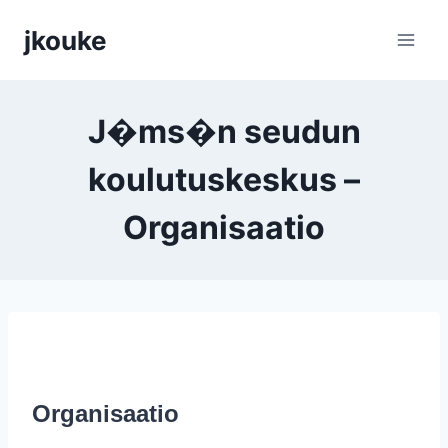
Siirry
jkouke
sisältöön
J�ms�n seudun
koulutuskeskus –
Organisaatio
Organisaatio