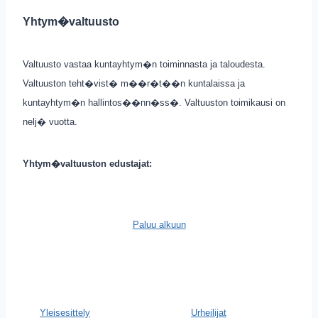
Yhtym�valtuusto
Valtuusto vastaa kuntayhtym�n toiminnasta ja taloudesta.
Valtuuston teht�vist� m��r�t��n kuntalaissa ja
kuntayhtym�n hallintos��nn�ss�. Valtuuston toimikausi on
nelj� vuotta.
Yhtym�valtuuston edustajat:
Paluu alkuun
Yleisesittely
Urheilijat