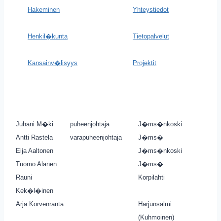
Hakeminen
Yhteystiedot
Henkil�kunta
Tietopalvelut
Kansainv�lisyys
Projektit
Juhani M�ki
puheenjohtaja
J�ms�nkoski
Antti Rastela
varapuheenjohtaja
J�ms�
Eija Aaltonen
J�ms�nkoski
Tuomo Alanen
J�ms�
Rauni
Korpilahti
Kek�l�inen
Arja Korvenranta
Harjunsalmi
(Kuhmoinen)