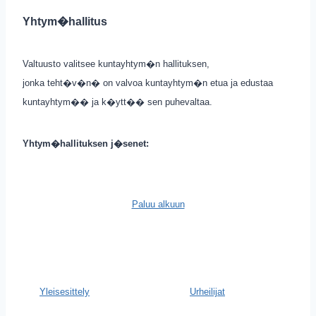
Yhtym�hallitus
Valtuusto valitsee kuntayhtym�n hallituksen,
jonka teht�v�n� on valvoa kuntayhtym�n etua ja edustaa
kuntayhtym�� ja k�ytt�� sen puhevaltaa.
Yhtym�hallituksen j�senet:
Paluu alkuun
Yleisesittely
Urheilijat