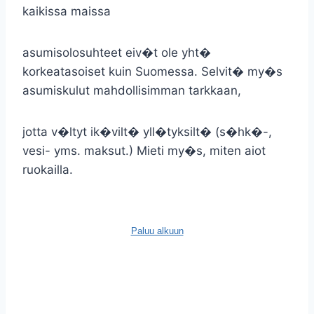
kaikissa maissa
asumisolosuhteet eiv�t ole yht�
korkeatasoiset kuin Suomessa. Selvit� my�s
asumiskulut mahdollisimman tarkkaan,
jotta v�ltyt ik�vilt� yll�tyksilt� (s�hk�-,
vesi- yms. maksut.) Mieti my�s, miten aiot
ruokailla.
Paluu alkuun