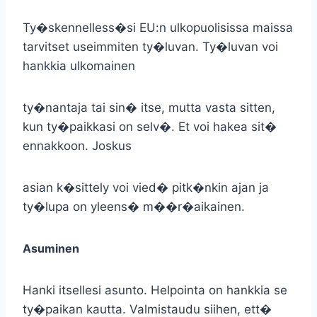
Ty�skennelless�si EU:n ulkopuolisissa maissa
tarvitset useimmiten ty�luvan. Ty�luvan voi
hankkia ulkomainen
ty�nantaja tai sin� itse, mutta vasta sitten,
kun ty�paikkasi on selv�. Et voi hakea sit�
ennakkoon. Joskus
asian k�sittely voi vied� pitk�nkin ajan ja
ty�lupa on yleens� m��r�aikainen.
Asuminen
Hanki itsellesi asunto. Helpointa on hankkia se
ty�paikan kautta. Valmistaudu siihen, ett�