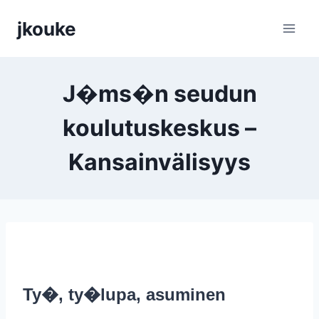
Siirry
jkouke
sisältöön
J�ms�n seudun
koulutuskeskus –
Kansainvälisyys
Ty�, ty�lupa, asuminen