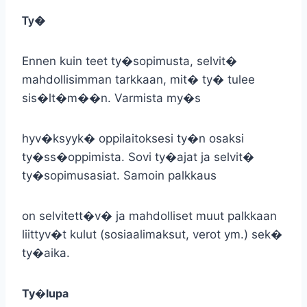
Ty�
Ennen kuin teet ty�sopimusta, selvit�
mahdollisimman tarkkaan, mit� ty� tulee
sis�lt�m��n. Varmista my�s
hyv�ksyyk� oppilaitoksesi ty�n osaksi
ty�ss�oppimista. Sovi ty�ajat ja selvit�
ty�sopimusasiat. Samoin palkkaus
on selvitett�v� ja mahdolliset muut palkkaan
liittyv�t kulut (sosiaalimaksut, verot ym.) sek�
ty�aika.
Ty�lupa