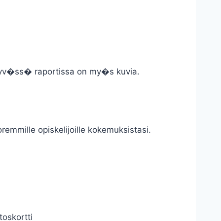
. Hyv�ss� raportissa on my�s kuvia.
mmille opiskelijoille kokemuksistasi.
toskortti