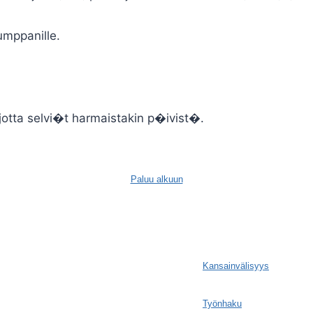
umppanille.
, jotta selvi�t harmaistakin p�ivist�.
Paluu alkuun
Kansainvälisyys
Työnhaku