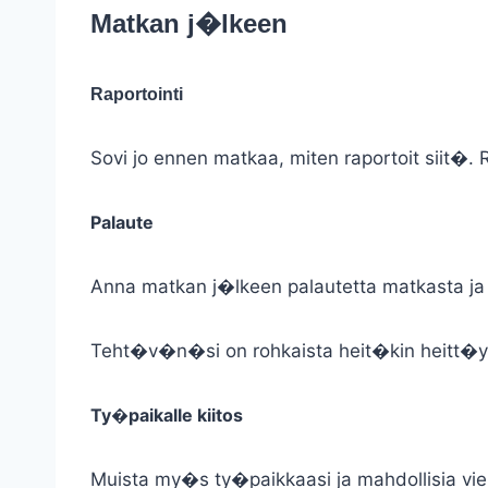
Matkan j�lkeen
Raportointi
Sovi jo ennen matkaa, miten raportoit siit�.
Palaute
Anna matkan j�lkeen palautetta matkasta ja 
Teht�v�n�si on rohkaista heit�kin heitt�
Ty�paikalle kiitos
Muista my�s ty�paikkaasi ja mahdollisia vier