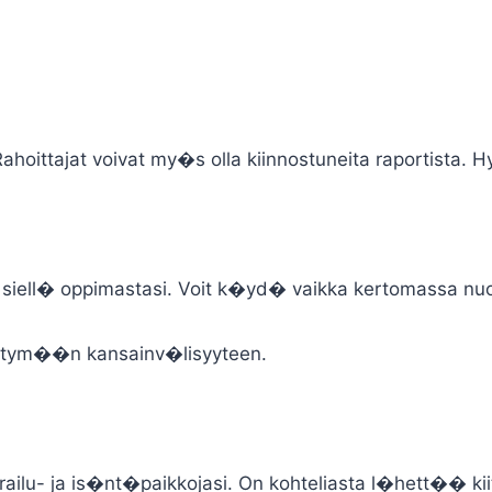
 Rahoittajat voivat my�s olla kiinnostuneita raportista
siell� oppimastasi. Voit k�yd� vaikka kertomassa nuore
ytym��n kansainv�lisyyteen.
ailu- ja is�nt�paikkojasi. On kohteliasta l�hett�� kii