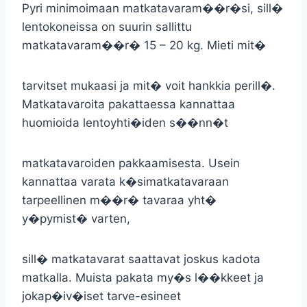
Pyri minimoimaan matkatavaram��r�si, sill�
lentokoneissa on suurin sallittu
matkatavaram��r� 15 – 20 kg. Mieti mit�
tarvitset mukaasi ja mit� voit hankkia perill�.
Matkatavaroita pakattaessa kannattaa
huomioida lentoyhti�iden s��nn�t
matkatavaroiden pakkaamisesta. Usein
kannattaa varata k�simatkatavaraan
tarpeellinen m��r� tavaraa yht�
y�pymist� varten,
sill� matkatavarat saattavat joskus kadota
matkalla. Muista pakata my�s l��kkeet ja
jokap�iv�iset tarve-esineet