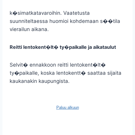
k�simatkatavaroihin. Vaatetusta
suunniteltaessa huomioi kohdemaan s��tila
vierailun aikana.
Reitti lentokent�lt� ty�paikalle ja aikataulut
Selvit� ennakkoon reitti lentokent�lt�
ty�paikalle, koska lentokentt� saattaa sijaita
kaukanakin kaupungista.
Paluu alkuun