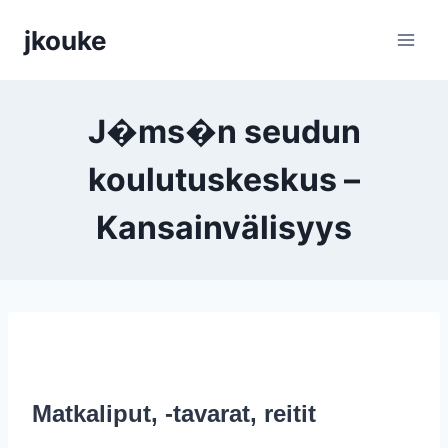
Siirry
jkouke
sisältöön
J�ms�n seudun
koulutuskeskus –
Kansainvälisyys
Matkaliput, -tavarat, reitit