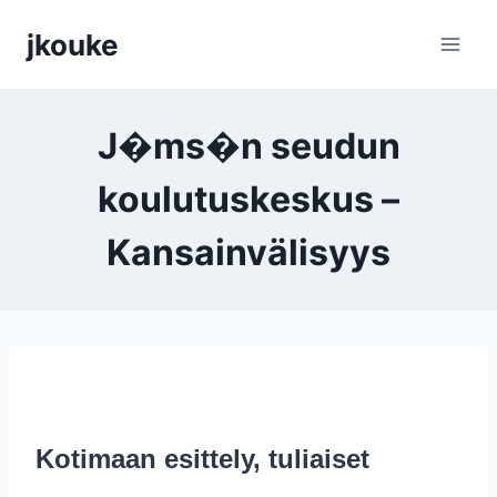
Siirry
jkouke
sisältöön
J�ms�n seudun
koulutuskeskus –
Kansainvälisyys
Kotimaan esittely, tuliaiset