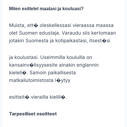
Miten esittelet maatasi ja kouluasi?
Muista, ett� oleskellessasi vieraassa maassa
olet Suomen edustaja. Varaudu siis kertomaan
jotakin Suomesta ja kotipaikastasi, itsest�si
ja koulustasi. Useimmilla kouluilla on
kansainv�lisyysesite ainakin englannin
kielell�. Samoin paikallisesta
matkailutoimistosta l�ytyy
esitteit� vierailla kielill�.
Tarpeelliset osoitteet