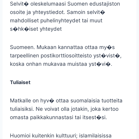
Selvit� oleskelumaasi Suomen edustajiston
osoite ja yhteystiedot. Samoin selvit�
mahdolliset puhelinyhteydet tai muut
s�hk�iset yhteydet
Suomeen. Mukaan kannattaa ottaa my�s
tarpeellinen postikorttiosoitteisto yst�vist�,
koska onhan mukavaa muistaa yst�vi�.
Tuliaiset
Matkalle on hyv� ottaa suomalaisia tuotteita
tuliaisiksi. Ne voivat olla jotakin, joka kertoo
omasta paikkakunnastasi tai itsest�si.
Huomioi kuitenkin kulttuuri; islamilaisissa