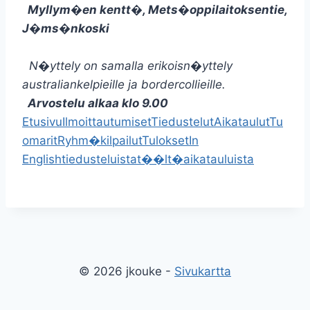
Myllym�en kentt�, Mets�oppilaitoksentie,
J�ms�nkoski
N�yttely on samalla erikoisn�yttely
australiankelpieille ja bordercollieille.
Arvostelu alkaa klo 9.00
Etusivu
Ilmoittautumiset
Tiedustelut
Aikataulut
Tu
omarit
Ryhm�kilpailut
Tulokset
In
English
tiedusteluista
t��lt�
aikatauluista
© 2026 jkouke -
Sivukartta