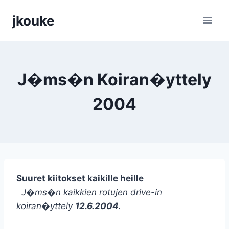
Siirry
jkouke
sisältöön
J�ms�n Koiran�yttely
2004
Suuret kiitokset kaikille heille
J�ms�n kaikkien rotujen drive-in
koiran�yttely
12.6.2004
.