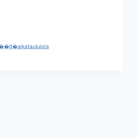
t��lt�
aikatauluista