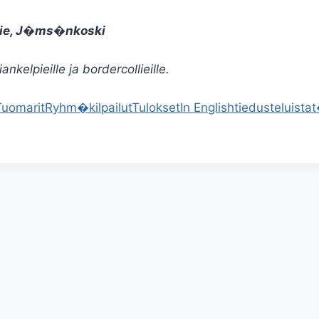
tie, J�ms�nkoski
kelpieille ja bordercollieille.
Tuomarit
Ryhm�kilpailut
Tulokset
In English
tiedusteluista