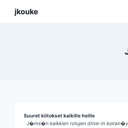
Siirry
jkouke
sisältöön
Suuret kiitokset kaikille heille
J�ms�n kaikkien rotujen drive-in koiran�y