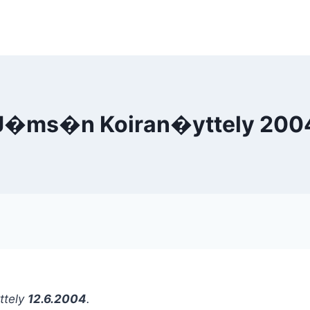
J�ms�n Koiran�yttely 200
ttely
12.6.2004
.