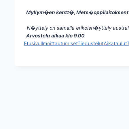
Myllym�en kentt�, Mets�oppilaitoksen
N�yttely on samalla erikoisn�yttely australian
Arvostelu alkaa klo 9.00
Etusivu
Ilmoittautumiset
Tiedustelut
Aikataulut