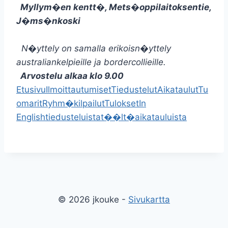
Myllym�en kentt�, Mets�oppilaitoksentie,
J�ms�nkoski
N�yttely on samalla erikoisn�yttely
australiankelpieille ja bordercollieille.
Arvostelu alkaa klo 9.00
Etusivu
Ilmoittautumiset
Tiedustelut
Aikataulut
Tu
omarit
Ryhm�kilpailut
Tulokset
In
English
tiedusteluista
t��lt�
aikatauluista
© 2026 jkouke -
Sivukartta