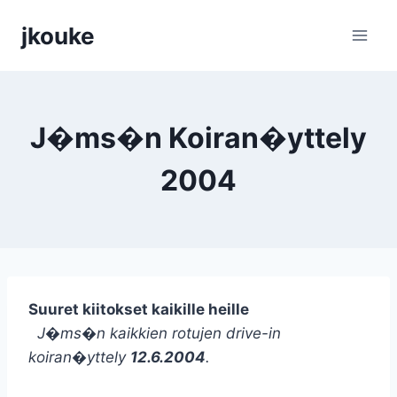
Siirry
jkouke
sisältöön
J�ms�n Koiran�yttely
2004
Suuret kiitokset kaikille heille
J�ms�n kaikkien rotujen drive-in
koiran�yttely
12.6.2004
.