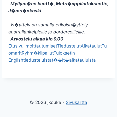
Myllym�en kentt�, Mets�oppilaitoksentie,
J�ms�nkoski
N�yttely on samalla erikoisn�yttely
australiankelpieille ja bordercollieille.
Arvostelu alkaa klo 9.00
Etusivu
Ilmoittautumiset
Tiedustelut
Aikataulut
Tu
omarit
Ryhm�kilpailut
Tulokset
In
English
tiedusteluista
t��lt�
aikatauluista
© 2026 jkouke -
Sivukartta