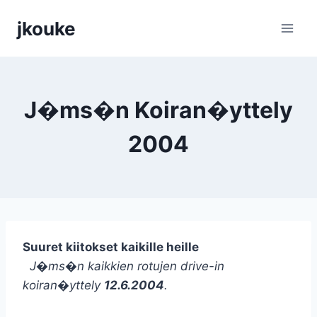
Siirry
jkouke
sisältöön
J�ms�n Koiran�yttely
2004
Suuret kiitokset kaikille heille
J�ms�n kaikkien rotujen drive-in
koiran�yttely
12.6.2004
.