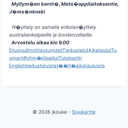
Myllym�en kentt�, Mets�oppilaitoksentie,
J�ms�nkoski
N�yttely on samalla erikoisn�yttely
australiankelpieille ja bordercollieille.
Arvostelu alkaa klo 9.00
Etusivu
Ilmoittautumiset
Tiedustelut
Aikataulut
Tu
omarit
Ryhm�kilpailut
Tulokset
In
English
tiedusteluista
t��lt�
aikatauluista
© 2026 jkouke -
Sivukartta