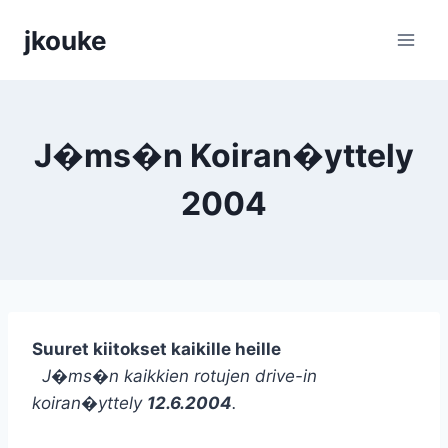
Siirry
jkouke
sisältöön
J�ms�n Koiran�yttely
2004
Suuret kiitokset kaikille heille
J�ms�n kaikkien rotujen drive-in
koiran�yttely
12.6.2004
.