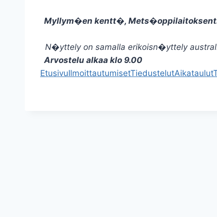
Myllym�en kentt�, Mets�oppilaitoksen
N�yttely on samalla erikoisn�yttely australian
Arvostelu alkaa klo 9.00
Etusivu
Ilmoittautumiset
Tiedustelut
Aikataulut