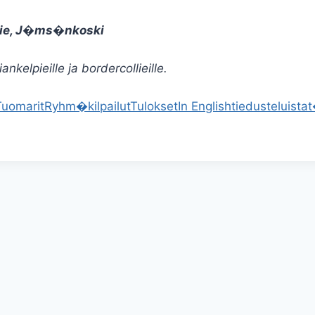
tie, J�ms�nkoski
kelpieille ja bordercollieille.
Tuomarit
Ryhm�kilpailut
Tulokset
In English
tiedusteluista