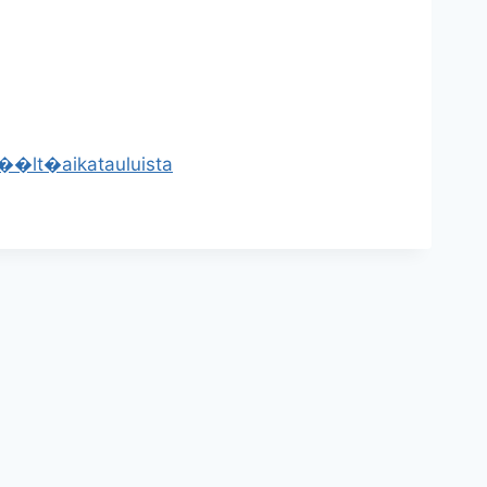
t��lt�
aikatauluista