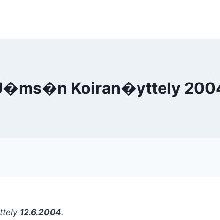
J�ms�n Koiran�yttely 200
ttely
12.6.2004
.