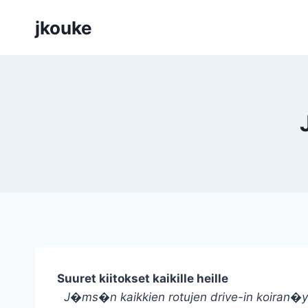
Siirry
jkouke
sisältöön
Suuret kiitokset kaikille heille
J�ms�n kaikkien rotujen drive-in koiran�y