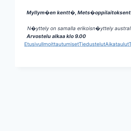
Myllym�en kentt�, Mets�oppilaitoksen
N�yttely on samalla erikoisn�yttely australian
Arvostelu alkaa klo 9.00
Etusivu
Ilmoittautumiset
Tiedustelut
Aikataulut