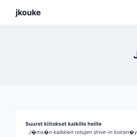
Siirry
jkouke
sisältöön
Suuret kiitokset kaikille heille
J�ms�n kaikkien rotujen drive-in koiran�y