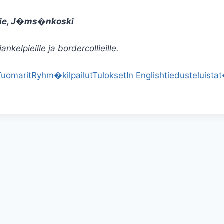
tie, J�ms�nkoski
kelpieille ja bordercollieille.
Tuomarit
Ryhm�kilpailut
Tulokset
In English
tiedusteluista