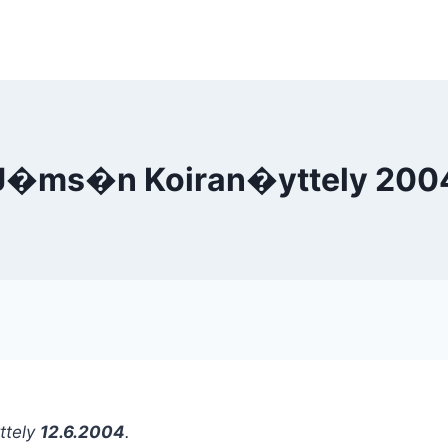
J�ms�n Koiran�yttely 200
ttely
12.6.2004
.