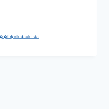
t��lt�
aikatauluista