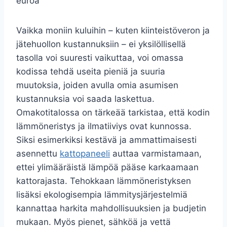
euroa
Vaikka moniin kuluihin – kuten kiinteistöveron ja
jätehuollon kustannuksiin – ei yksilöllisellä
tasolla voi suuresti vaikuttaa, voi omassa
kodissa tehdä useita pieniä ja suuria
muutoksia, joiden avulla omia asumisen
kustannuksia voi saada laskettua.
Omakotitalossa on tärkeää tarkistaa, että kodin
lämmöneristys ja ilmatiiviys ovat kunnossa.
Siksi esimerkiksi kestävä ja ammattimaisesti
asennettu
kattopaneeli
auttaa varmistamaan,
ettei ylimääräistä lämpöä pääse karkaamaan
kattorajasta. Tehokkaan lämmöneristyksen
lisäksi ekologisempia lämmitysjärjestelmiä
kannattaa harkita mahdollisuuksien ja budjetin
mukaan. Myös pienet, sähköä ja vettä