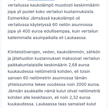
vertailussa kaukolämpö muodosti keskinmäärin
jopa yli puolet koko vertailun kustannuksista.
Esimerkiksi Jämsässä kaukolämpö oli
vertailussa käytetyssä 60 neliön asunnossa
jopa yli 400 euroa edullisempaa, kuin vertailun
kalleimmalla asuinpaikalla eli Laukaassa.
Kiinteistöverojen, veden, kaukolämmön, sähkön
ja jätehuollon kustannukset maksoivat vertailun
paikkakuntalaisille keskimäärin 2,68 euroa
kuukaudessa neliömetriä kohden, eli toisin
sanoen 60 neliömetrin asunnossa tämän
yhteissumma tekee vuodessa noin 2000 euroa.
Jämsän asukkaille nämä kulut olivat neliömetriä
kohden alle keskitason, eli noin 2,32 euroa
kuukaudessa. Laukaassa taas samaiset kulut