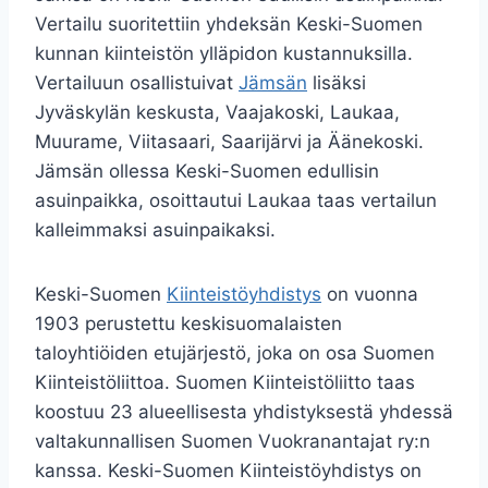
Vertailu suoritettiin yhdeksän Keski-Suomen
kunnan kiinteistön ylläpidon kustannuksilla.
Vertailuun osallistuivat
Jämsän
lisäksi
Jyväskylän keskusta, Vaajakoski, Laukaa,
Muurame, Viitasaari, Saarijärvi ja Äänekoski.
Jämsän ollessa Keski-Suomen edullisin
asuinpaikka, osoittautui Laukaa taas vertailun
kalleimmaksi asuinpaikaksi.
Keski-Suomen
Kiinteistöyhdistys
on vuonna
1903 perustettu keskisuomalaisten
taloyhtiöiden etujärjestö, joka on osa Suomen
Kiinteistöliittoa. Suomen Kiinteistöliitto taas
koostuu 23 alueellisesta yhdistyksestä yhdessä
valtakunnallisen Suomen Vuokranantajat ry:n
kanssa. Keski-Suomen Kiinteistöyhdistys on