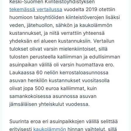
Keski-Suomen Kiinteistöyhdistyksen
tekemässä vertailussa
vuodelta 2019 otettiin
huomioon taloyhtiöiden kiinteistöverojen lisäksi
veden, jätehuollon, sähkön ja kaukolämmön
kustannukset, ja niitä verrattiin yhteensä
yhdeksän eri alueen kustannuksiin. Vertailun
tulokset olivat varsin mielenkiintoiset, sillä
tulosten perusteella kalliimman ja edullisimman
asuinpaikan välillä oli varsin huomattava ero.
Laukaassa 60 neliön kerrostaloasunnossa
asuvan henkilön kustannukset vuositasolla
olivat jopa 500 euroa kalliimmat, kuin
samankokoisessa asunnossa asuvan
jämsäläisen yhteiskulut vuodessa.
Suurinta eroa eri asuinpaikkojen välillä selittää
erityisesti
kaukolämmön
hinnan vaihtelut, sillä