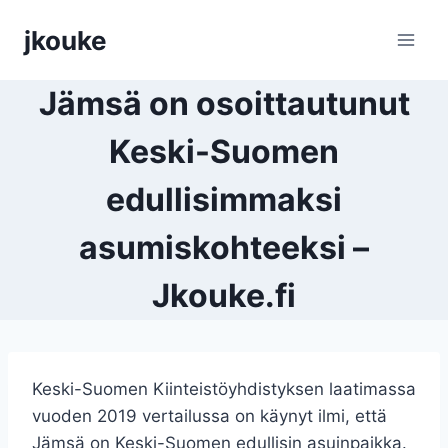
Siirry
jkouke
sisältöön
Jämsä on osoittautunut
Keski-Suomen
edullisimmaksi
asumiskohteeksi –
Jkouke.fi
Keski-Suomen Kiinteistöyhdistyksen laatimassa
vuoden 2019 vertailussa on käynyt ilmi, että
Jämsä on Keski-Suomen edullisin asuinpaikka.