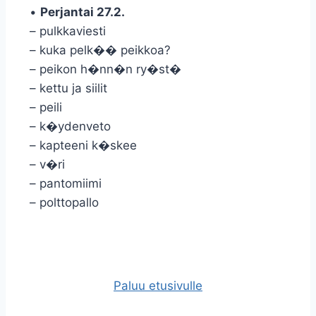
•
Perjantai 27.2.
– pulkkaviesti
– kuka pelk�� peikkoa?
– peikon h�nn�n ry�st�
– kettu ja siilit
– peili
– k�ydenveto
– kapteeni k�skee
– v�ri
– pantomiimi
– polttopallo
Paluu etusivulle