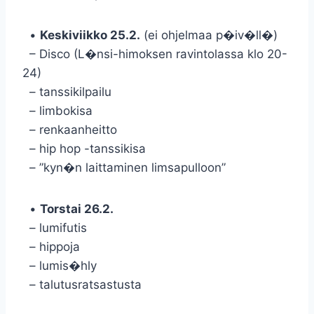
•
Keskiviikko 25.2.
(ei ohjelmaa p�iv�ll�)
– Disco (L�nsi-himoksen ravintolassa klo 20-
24)
– tanssikilpailu
– limbokisa
– renkaanheitto
– hip hop -tanssikisa
– ”kyn�n laittaminen limsapulloon”
•
Torstai 26.2.
– lumifutis
– hippoja
– lumis�hly
– talutusratsastusta