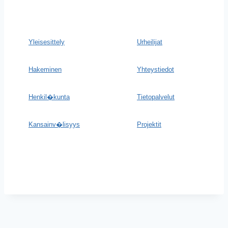
Yleisesittely
Urheilijat
Hakeminen
Yhteystiedot
Henkil�kunta
Tietopalvelut
Kansainv�lisyys
Projektit