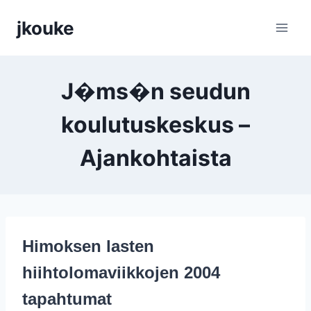
Siirry
jkouke
sisältöön
J�ms�n seudun
koulutuskeskus –
Ajankohtaista
Himoksen lasten
hiihtolomaviikkojen 2004
tapahtumat