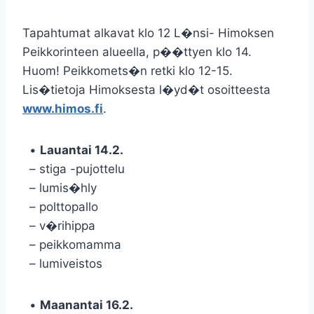
Tapahtumat alkavat klo 12 L�nsi- Himoksen
Peikkorinteen alueella, p��ttyen klo 14.
Huom! Peikkomets�n retki klo 12-15.
Lis�tietoja Himoksesta l�yd�t osoitteesta
www.himos.fi
.
•
Lauantai 14.2.
– stiga -pujottelu
– lumis�hly
– polttopallo
– v�rihippa
– peikkomamma
– lumiveistos
•
Maanantai 16.2.