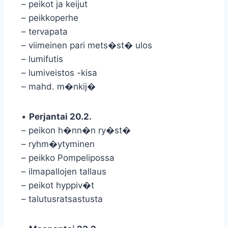
– peikot ja keijut
– peikkoperhe
– tervapata
– viimeinen pari mets�st� ulos
– lumifutis
– lumiveistos -kisa
– mahd. m�nkij�
•
Perjantai 20.2.
– peikon h�nn�n ry�st�
– ryhm�ytyminen
– peikko Pompelipossa
– ilmapallojen tallaus
– peikot hyppiv�t
– talutusratsastusta