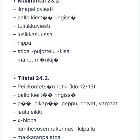
•
Maanantai 23.2.
– ilmapalloviesti
– pallo kiert�� ringiss�
– tulitikkuviesti
– lusikkasuussa
– hippa
– stiga -pujottelu -kisa
– mahd. m�nkij�
•
Tiistai 24.2.
– Peikkomets�n retki (klo 12-15)
– pallo kiert�� ringiss�
– p��, olkap��, peppu, polvet, varpaat
– laululeikki
– x-hippa
– lumihevosen rakennus -kilpailu
– makkaranpaistoa