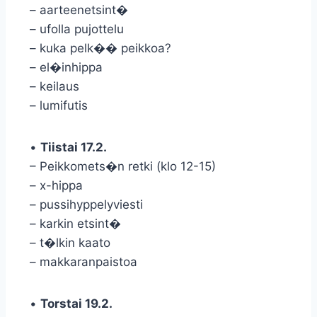
– aarteenetsint�
– ufolla pujottelu
– kuka pelk�� peikkoa?
– el�inhippa
– keilaus
– lumifutis
•
Tiistai 17.2.
– Peikkomets�n retki (klo 12-15)
– x-hippa
– pussihyppelyviesti
– karkin etsint�
– t�lkin kaato
– makkaranpaistoa
•
Torstai 19.2.