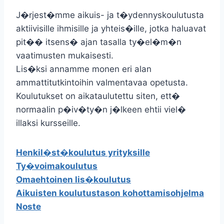
J�rjest�mme aikuis- ja t�ydennyskoulutusta
aktiivisille ihmisille ja yhteis�ille, jotka haluavat
pit�� itsens� ajan tasalla ty�el�m�n
vaatimusten mukaisesti.
Lis�ksi annamme monen eri alan
ammattitutkintoihin valmentavaa opetusta.
Koulutukset on aikataulutettu siten, ett�
normaalin p�iv�ty�n j�lkeen ehtii viel�
illaksi kursseille.
Henkil�st�koulutus yrityksille
Ty�voimakoulutus
Omaehtoinen lis�koulutus
Aikuisten koulutustason kohottamisohjelma
Noste