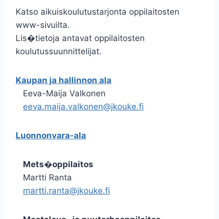
Katso aikuiskoulutustarjonta oppilaitosten
www-sivuilta.
Lis�tietoja antavat oppilaitosten
koulutussuunnittelijat.
Kaupan ja hallinnon ala
Eeva-Maija Valkonen
eeva.maija.valkonen@jkouke.fi
Luonnonvara-ala
Mets�oppilaitos
Martti Ranta
martti.ranta@jkouke.fi