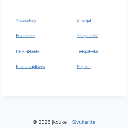
Yleisesittely
Urheilijat
Hakeminen
Yhteystiedot
Henkil�kunta
Tietopalvelut
Kansainv�lisyys
Projektit
© 2026 jkouke -
Sivukartta