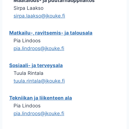
Maatalous- ja puutarhaoppilaitos
Sirpa Laakso
sirpa.laakso@jkouke.fi
Matkailu-, ravitsemis- ja talousala
Pia Lindoos
pia.lindroos@jkouke.fi
Sosiaali- ja terveysala
Tuula Rintala
tuula.rintala@jkouke.fi
Tekniikan ja liikenteen ala
Pia Lindoos
pia.lindroos@jkouke.fi