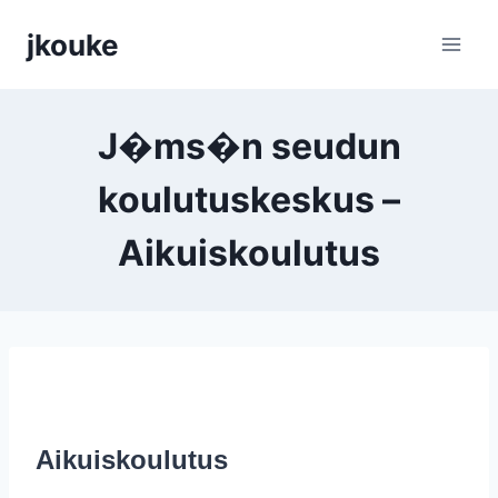
Siirry
jkouke
sisältöön
J�ms�n seudun
koulutuskeskus –
Aikuiskoulutus
Aikuiskoulutus